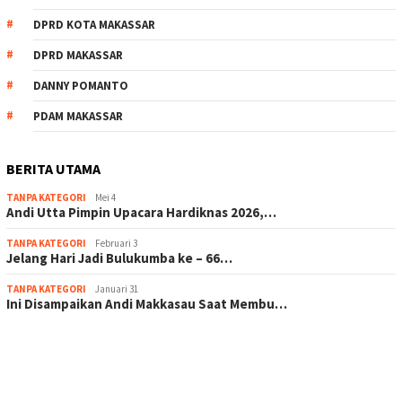
DPRD KOTA MAKASSAR
DPRD MAKASSAR
DANNY POMANTO
PDAM MAKASSAR
BERITA UTAMA
TANPA KATEGORI
Mei 4
Andi Utta Pimpin Upacara Hardiknas 2026,…
TANPA KATEGORI
Februari 3
Jelang Hari Jadi Bulukumba ke – 66…
TANPA KATEGORI
Januari 31
Ini Disampaikan Andi Makkasau Saat Membu…
scatter hitam mahjong rekomendasi
maxwin slot online
pola rumus slot gacor