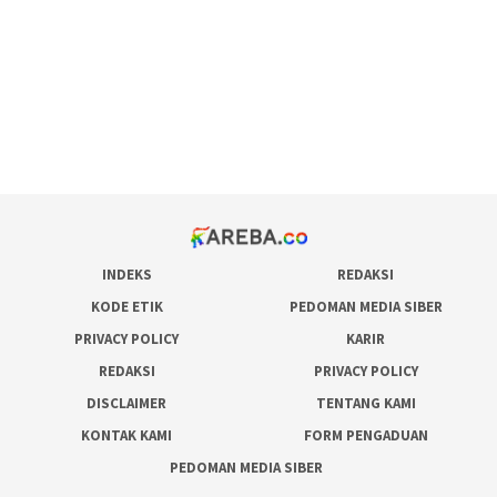
admin slot gacor
situs judi online
bonus scatter hitam mahjong
pakar pola gacor slot online
prediksi juara taruhan bola
INDEKS
REDAKSI
KODE ETIK
PEDOMAN MEDIA SIBER
PRIVACY POLICY
KARIR
REDAKSI
PRIVACY POLICY
DISCLAIMER
TENTANG KAMI
KONTAK KAMI
FORM PENGADUAN
PEDOMAN MEDIA SIBER