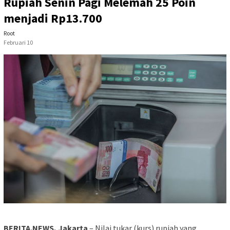
Rupiah Senin Pagi Melemah 25 Poin
menjadi Rp13.700
Root
Februari 10
BERITA.NEWS, Jakarta
– Nilai tukar (kurs) rupiah yang