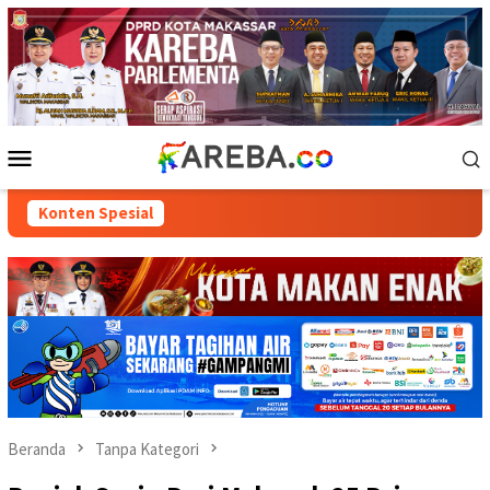
Loncat
ke
konten
Menu
Mobile
Konten Spesial
Beranda
Tanpa Kategori