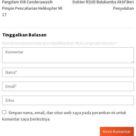
Pangdam XVII Cenderawasih
Dokter RSUD Bulukumba Aktif Beri
pos
Pimpin Pencaharian Helikopter MI
Penyuluhan
17
Tinggalkan Balasan
Alamat email Anda tidak akan dipublikasikan.
Ruas yang wajib ditandai
*
Simpan nama, email, dan situs web saya pada peramban ini untuk
komentar saya berikutnya.