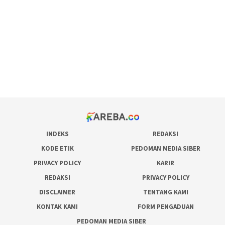
pola rumus slot gacor
admin slot gacor
situs judi online
bonus scatter hitam mahjong
pakar pola gacor slot online
prediksi juara taruhan bola
INDEKS
REDAKSI
KODE ETIK
PEDOMAN MEDIA SIBER
PRIVACY POLICY
KARIR
REDAKSI
PRIVACY POLICY
DISCLAIMER
TENTANG KAMI
KONTAK KAMI
FORM PENGADUAN
PEDOMAN MEDIA SIBER