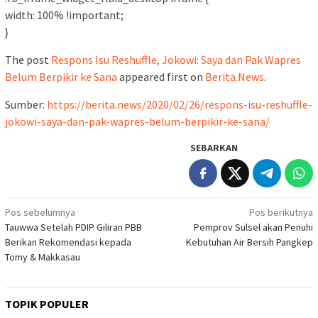
width: 100% !important;
}
The post
Respons Isu Reshuffle, Jokowi: Saya dan Pak Wapres
Belum Berpikir ke Sana
appeared first on
Berita.News
.
Sumber:
https://berita.news/2020/02/26/respons-isu-reshuffle-
jokowi-saya-dan-pak-wapres-belum-berpikir-ke-sana/
SEBARKAN
Navigasi
Pos sebelumnya
Pos berikutnya
Tauwwa Setelah PDIP Giliran PBB
Pemprov Sulsel akan Penuhi
pos
Berikan Rekomendasi kepada
Kebutuhan Air Bersih Pangkep
Tomy & Makkasau
TOPIK POPULER