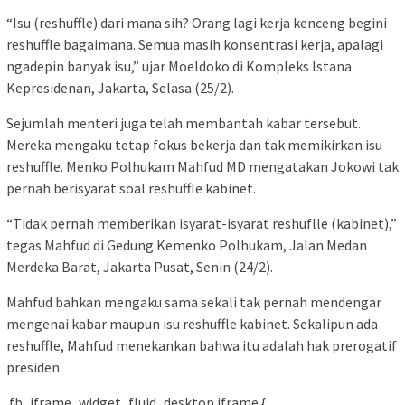
“Isu (reshuffle) dari mana sih? Orang lagi kerja kenceng begini
reshuffle bagaimana. Semua masih konsentrasi kerja, apalagi
ngadepin banyak isu,” ujar Moeldoko di Kompleks Istana
Kepresidenan, Jakarta, Selasa (25/2).
Sejumlah menteri juga telah membantah kabar tersebut.
Mereka mengaku tetap fokus bekerja dan tak memikirkan isu
reshuffle. Menko Polhukam Mahfud MD mengatakan Jokowi tak
pernah berisyarat soal reshuffle kabinet.
“Tidak pernah memberikan isyarat-isyarat reshuflle (kabinet),”
tegas Mahfud di Gedung Kemenko Polhukam, Jalan Medan
Merdeka Barat, Jakarta Pusat, Senin (24/2).
Mahfud bahkan mengaku sama sekali tak pernah mendengar
mengenai kabar maupun isu reshuffle kabinet. Sekalipun ada
reshuffle, Mahfud menekankan bahwa itu adalah hak prerogatif
presiden.
.fb_iframe_widget_fluid_desktop iframe {