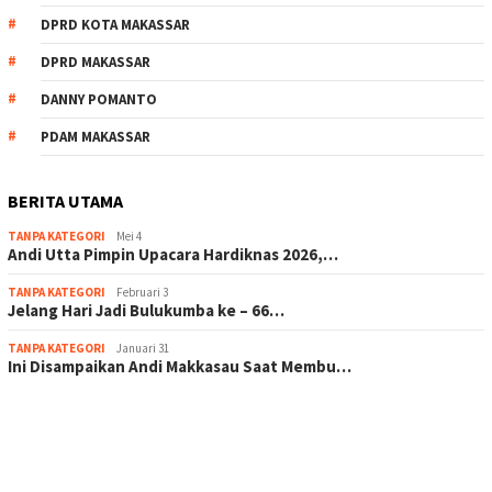
DPRD KOTA MAKASSAR
DPRD MAKASSAR
DANNY POMANTO
PDAM MAKASSAR
BERITA UTAMA
TANPA KATEGORI
Mei 4
Andi Utta Pimpin Upacara Hardiknas 2026,…
TANPA KATEGORI
Februari 3
Jelang Hari Jadi Bulukumba ke – 66…
TANPA KATEGORI
Januari 31
Ini Disampaikan Andi Makkasau Saat Membu…
scatter hitam mahjong rekomendasi
maxwin slot online
pola rumus slot gacor