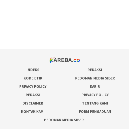
admin slot gacor
situs judi online
bonus scatter hitam mahjong
pakar pola gacor slot online
prediksi juara taruhan bola
INDEKS
REDAKSI
KODE ETIK
PEDOMAN MEDIA SIBER
PRIVACY POLICY
KARIR
REDAKSI
PRIVACY POLICY
DISCLAIMER
TENTANG KAMI
KONTAK KAMI
FORM PENGADUAN
PEDOMAN MEDIA SIBER