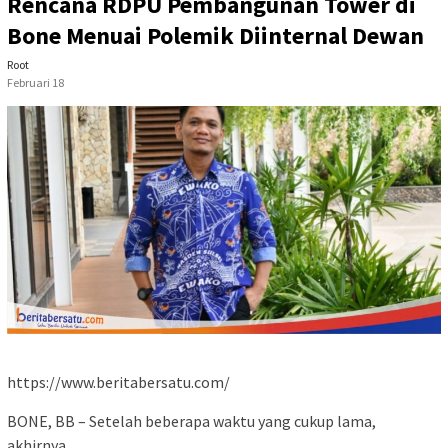
Rencana RDPU Pembangunan Tower di
Bone Menuai Polemik Diinternal Dewan
Root
Februari 18
https://www.beritabersatu.com/
BONE, BB – Setelah beberapa waktu yang cukup lama,
akhirnya…