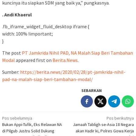
kuncinya itu siapkan SDM yang baik ya,” pungkasnya.
. Andi Khaerul
.fb_iframe_widget_fluid_desktop iframe {
width: 100% !important;
}
The post
PT Jamkrida Nihil PAD, NA Malah Siap Beri Tambahan
Modal
appeared first on
Berita.News
.
Sumber:
https://berita.news/2020/02/28/pt-jamkrida-nihil-
pad-na-malah-siap-beri-tambahan-modal/
SEBARKAN
Navigasi
Pos sebelumnya
Pos berikutnya
Bukan Appi-Tufik, Eks Relawan NA
Jamaah Tabligh se-Asia 18 Negara
pos
di Pilgub Justru Solid Dukung
akan Hadir ki, Polres Gowa Kerja