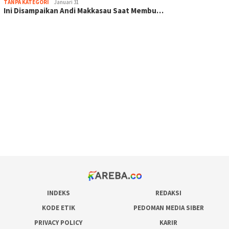
TANPA KATEGORI
Januari 31
Ini Disampaikan Andi Makkasau Saat Membu…
scatter hitam mahjong rekomendasi
maxwin slot online
pola rumus slot gacor
admin slot gacor
situs judi online
bonus scatter hitam mahjong
pakar pola gacor slot online
prediksi juara taruhan bola
INDEKS
REDAKSI
KODE ETIK
PEDOMAN MEDIA SIBER
PRIVACY POLICY
KARIR