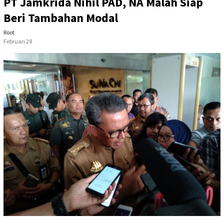
PT Jamkrida Nihil PAD, NA Malah Siap
Beri Tambahan Modal
Root
Februari 28