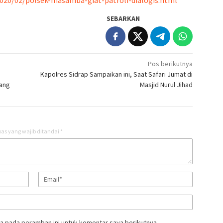
020/02/polsek-masamba-giat-patroli-dialogis.html
SEBARKAN
Pos berikutnya
Kapolres Sidrap Sampaikan ini, Saat Safari Jumat di
eang
Masjid Nurul Jihad
as yang wajib ditandai
*
a pada peramban ini untuk komentar saya berikutnya.