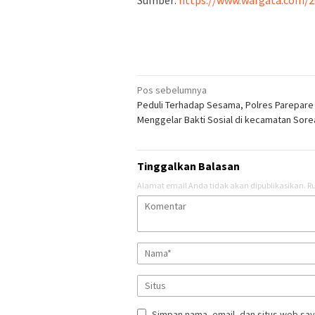
Sumber:
https://www.wargata.com/2
Navigasi
Pos sebelumnya
Peduli Terhadap Sesama, Polres Parepare
pos
Menggelar Bakti Sosial di kecamatan Sor
Tinggalkan Balasan
Alamat email Anda tidak akan dipublikasikan.
Ru
Simpan nama, email, dan situs web say