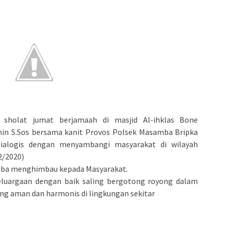
admin s
situs ju
bonus s
pakar p
prediks
 sholat jumat berjamaah di masjid Al-ihklas Bone
in S.Sos bersama kanit Provos Polsek Masamba Bripka
ialogis dengan menyambangi masyarakat di wilayah
2/2020)
amba menghimbau kepada Masyarakat.
luargaan dengan baik saling bergotong royong dalam
ang aman dan harmonis di lingkungan sekitar