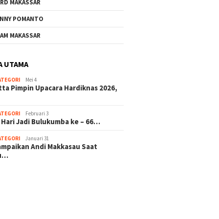
RD MAKASSAR
NNY POMANTO
AM MAKASSAR
A UTAMA
ATEGORI
Mei 4
tta Pimpin Upacara Hardiknas 2026,
ATEGORI
Februari 3
 Hari Jadi Bulukumba ke – 66…
ATEGORI
Januari 31
sampaikan Andi Makkasau Saat
u…
 hitam mahjong rekomendasi
slot online
mus slot gacor