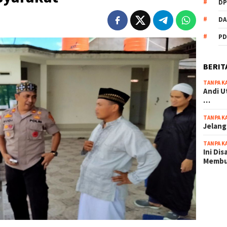
DP
DA
PD
BERIT
TANPA K
Andi U
…
TANPA K
Jelang
TANPA K
Ini Di
Memb
scatter
maxwin 
pola ru