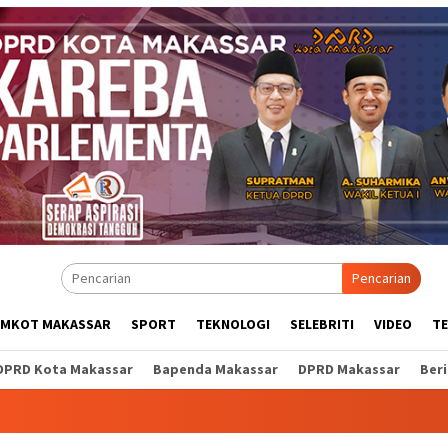
Pencarian
EMKOT MAKASSAR
SPORT
TEKNOLOGI
SELEBRITI
VIDEO
T
DPRD Kota Makassar
Bapenda Makassar
DPRD Makassar
Ber