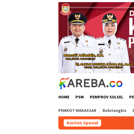
Loncat
ke
konten
HOME
PSM
PEMPROV SULSEL
P
PEMKOT MAKASSAR
Bulutangkis
Konten Spesial