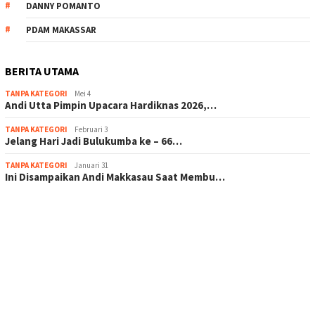
DANNY POMANTO
PDAM MAKASSAR
BERITA UTAMA
TANPA KATEGORI
Mei 4
Andi Utta Pimpin Upacara Hardiknas 2026,…
TANPA KATEGORI
Februari 3
Jelang Hari Jadi Bulukumba ke – 66…
TANPA KATEGORI
Januari 31
Ini Disampaikan Andi Makkasau Saat Membu…
scatter hitam mahjong rekomendasi
maxwin slot online
pola rumus slot gacor
admin slot gacor
situs judi online
bonus scatter hitam mahjong