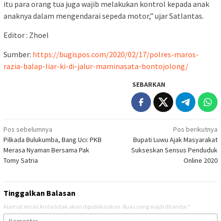
itu para orang tua juga wajib melakukan kontrol kepada anak
anaknya dalam mengendarai sepeda motor,” ujar Satlantas.
Editor : Zhoel
Sumber:
https://bugispos.com/2020/02/17/polres-maros-
razia-balap-liar-ki-di-jalur-maminasata-bontojolong/
SEBARKAN
Navigasi
Pos sebelumnya
Pos berikutnya
Pilkada Bulukumba, Bang Uci: PKB
Bupati Luwu Ajak Masyarakat
pos
Merasa Nyaman Bersama Pak
Sukseskan Sensus Penduduk
Tomy Satria
Online 2020
Tinggalkan Balasan
Alamat email Anda tidak akan dipublikasikan.
Ruas yang wajib ditandai
*