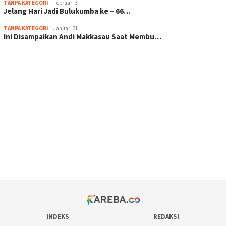
TANPA KATEGORI
Februari 3
Jelang Hari Jadi Bulukumba ke – 66…
TANPA KATEGORI
Januari 31
Ini Disampaikan Andi Makkasau Saat Membu…
scatter hitam mahjong rekomendasi
maxwin slot online
pola rumus slot gacor
admin slot gacor
situs judi online
bonus scatter hitam mahjong
pakar pola gacor slot online
prediksi juara taruhan bola
INDEKS
REDAKSI