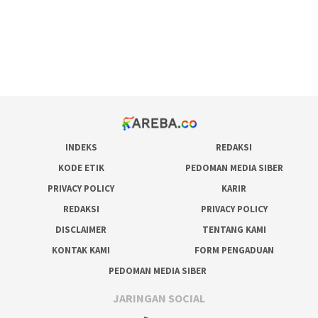
situs judi online
bonus scatter hitam mahjong
pakar pola gacor slot online
prediksi juara taruhan bola
INDEKS
REDAKSI
KODE ETIK
PEDOMAN MEDIA SIBER
PRIVACY POLICY
KARIR
REDAKSI
PRIVACY POLICY
DISCLAIMER
TENTANG KAMI
KONTAK KAMI
FORM PENGADUAN
PEDOMAN MEDIA SIBER
JARINGAN SOCIAL