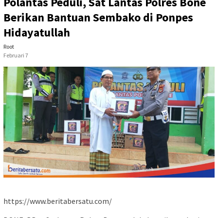
Polantas Peduli, Sat Lantas Polres Bone
Berikan Bantuan Sembako di Ponpes
Hidayatullah
Root
Februari 7
https://www.beritabersatu.com/