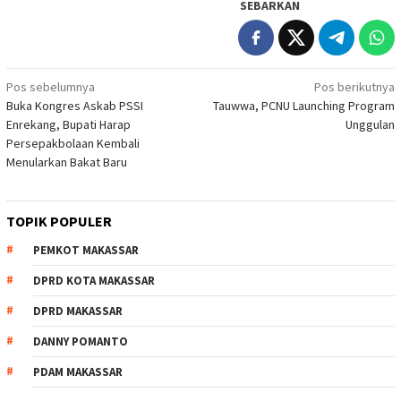
SEBARKAN
Navigasi
Pos sebelumnya
Pos berikutnya
Buka Kongres Askab PSSI
Tauwwa, PCNU Launching Program
pos
Enrekang, Bupati Harap
Unggulan
Persepakbolaan Kembali
Menularkan Bakat Baru
TOPIK POPULER
PEMKOT MAKASSAR
DPRD KOTA MAKASSAR
DPRD MAKASSAR
DANNY POMANTO
PDAM MAKASSAR