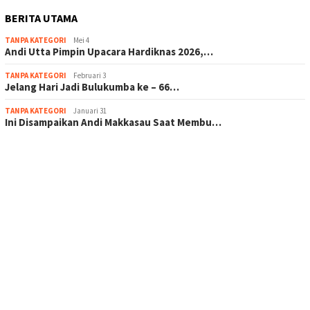
BERITA UTAMA
TANPA KATEGORI
Mei 4
Andi Utta Pimpin Upacara Hardiknas 2026,…
TANPA KATEGORI
Februari 3
Jelang Hari Jadi Bulukumba ke – 66…
TANPA KATEGORI
Januari 31
Ini Disampaikan Andi Makkasau Saat Membu…
scatter hitam mahjong rekomendasi
maxwin slot online
pola rumus slot gacor
admin slot gacor
situs judi online
bonus scatter hitam mahjong
pakar pola gacor slot online
prediksi juara taruhan bola