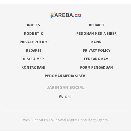
INDEKS
REDAKSI
KODE ETIK
PEDOMAN MEDIA SIBER
PRIVACY POLICY
KARIR
REDAKSI
PRIVACY POLICY
DISCLAIMER
TENTANG KAMI
KONTAK KAMI
FORM PENGADUAN
PEDOMAN MEDIA SIBER
JARINGAN SOCIAL
RSS
Web Support By CV. Inovasi Digital Consultant Agency