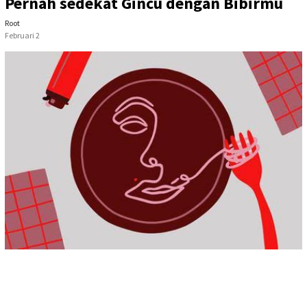
Pernah sedekat Gincu dengan Bibirmu
Root
Februari 2