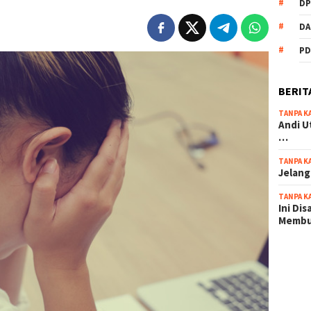
DP
DA
PD
BERIT
TANPA K
Andi U
…
TANPA K
Jelang
TANPA K
Ini Di
Memb
scatter
maxwin 
pola ru