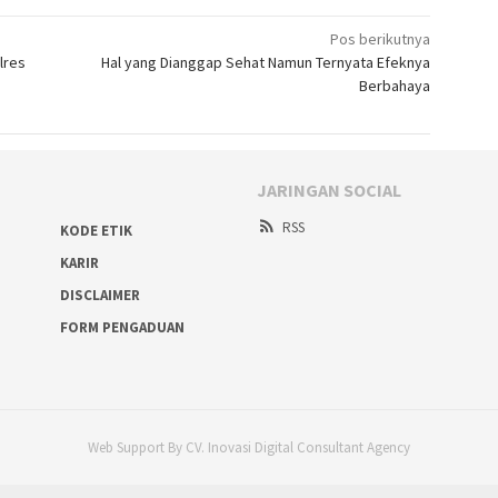
Pos berikutnya
lres
Hal yang Dianggap Sehat Namun Ternyata Efeknya
Berbahaya
JARINGAN SOCIAL
RSS
KODE ETIK
KARIR
DISCLAIMER
FORM PENGADUAN
Web Support By CV. Inovasi Digital Consultant Agency