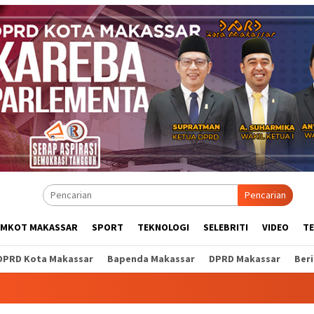
Pencarian
EMKOT MAKASSAR
SPORT
TEKNOLOGI
SELEBRITI
VIDEO
T
DPRD Kota Makassar
Bapenda Makassar
DPRD Makassar
Ber