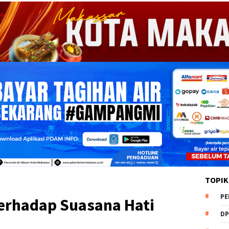
TOPIK
PE
erhadap Suasana Hati
DP