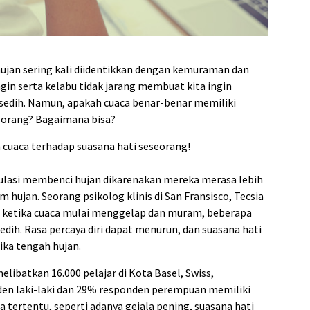
admin s
situs ju
bonus s
pakar p
jan sering kali diidentikkan dengan kemuraman dan
prediks
gin serta kelabu tidak jarang membuat kita ingin
sedih. Namun, apakah cuaca benar-benar memiliki
eorang? Bagaimana bisa?
 cuaca terhadap suasana hati seseorang!
pulasi membenci hujan dikarenakan mereka merasa lebih
 hujan. Seorang psikolog klinis di San Fransisco, Tecsia
 ketika cuaca mulai menggelap dan muram, beberapa
dih. Rasa percaya diri dapat menurun, dan suasana hati
ika tengah hujan.
elibatkan 16.000 pelajar di Kota Basel, Swiss,
n laki-laki dan 29% responden perempuan memiliki
a tertentu, seperti adanya gejala pening, suasana hati