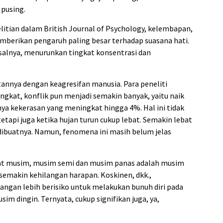
 pusing.
litian dalam British Journal of Psychology, kelembapan,
mberikan pengaruh paling besar terhadap suasana hati.
salnya, menurunkan tingkat konsentrasi dan
tannya dengan keagresifan manusia. Para peneliti
kat, konflik pun menjadi semakin banyak, yaitu naik
ya kekerasan yang meningkat hingga 4%. Hal ini tidak
tetapi juga ketika hujan turun cukup lebat. Semakin lebat
dibuatnya. Namun, fenomena ini masih belum jelas
pat musim, musim semi dan musim panas adalah musim
emakin kehilangan harapan. Koskinen, dkk.,
gan lebih berisiko untuk melakukan bunuh diri pada
m dingin. Ternyata, cukup signifikan juga, ya,