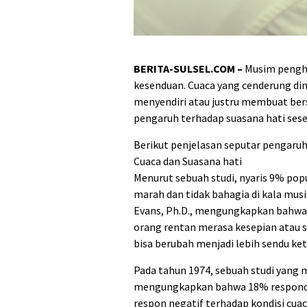
BERITA-SULSEL.COM –
Musim penghu
kesenduan. Cuaca yang cenderung din
menyendiri atau justru membuat ber
pengaruh terhadap suasana hati ses
Berikut penjelasan seputar pengaruh
Cuaca dan Suasana hati
Menurut sebuah studi, nyaris 9% po
marah dan tidak bahagia di kala musim
Evans, Ph.D., mengungkapkan bahwa
orang rentan merasa kesepian atau se
bisa berubah menjadi lebih sendu ket
Pada tahun 1974, sebuah studi yang m
mengungkapkan bahwa 18% responde
respon negatif terhadap kondisi cuac