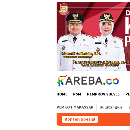
Loncat
ke
konten
HOME
PSM
PEMPROV SULSEL
P
PEMKOT MAKASSAR
Bulutangkis
Konten Spesial