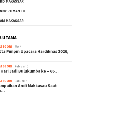
RD MAKASSAR
NNY POMANTO
AM MAKASSAR
A UTAMA
ATEGORI
Mei 4
tta Pimpin Upacara Hardiknas 2026,
ATEGORI
Februari 3
 Hari Jadi Bulukumba ke – 66…
ATEGORI
Januari 31
sampaikan Andi Makkasau Saat
u…
 hitam mahjong rekomendasi
slot online
mus slot gacor