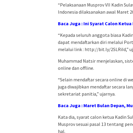
“Pelaksanaan Musprov VII Kadin Sula
Indonesia dilaksanakan awal Maret 20
Baca Juga :
Ini Syarat Calon Ketua 
“Kepada seluruh anggota biasa Kadi
dapat mendaftarkan diri melalui Porta
melalui link : http://bit.ly/2SLRiId,” u
Muhammad Natsir menjelaskan, siste
online dan offline.
“Selain mendaftar secara online di we
juga diwajibkan mendaftar secara lan
sekretariat panitia,” ujarnya.
Baca Juga :
Maret Bulan Depan, Mus
Kata dia, syarat calon ketua Kadin S
Musprov sesuai pasal 13 tentang pe
hal.