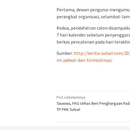
Pertama, dewan pengurus mengumum
perangkat organisasi, selambat-lam
Kedua, pendafatran calon disampaik
7 hari kalender sebelum penyenggar
berkas pencalonan pada hari terakhir
Sumber:
http://berita-sulsel.com/20
ini-jadwal-dan-formulirnya/
Navigasi
Pos sebelumnya
Tauwwa, FKG Unhas Beri Penghargaan Pad
pos
TP PKK Sulsel