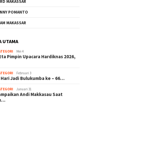
RD MAKASSAR
NNY POMANTO
AM MAKASSAR
A UTAMA
ATEGORI
Mei 4
tta Pimpin Upacara Hardiknas 2026,
ATEGORI
Februari 3
 Hari Jadi Bulukumba ke – 66…
ATEGORI
Januari 31
sampaikan Andi Makkasau Saat
u…
 hitam mahjong rekomendasi
slot online
mus slot gacor