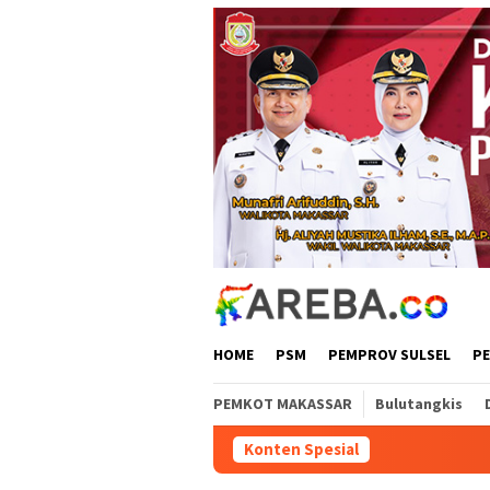
Loncat
ke
konten
HOME
PSM
PEMPROV SULSEL
P
PEMKOT MAKASSAR
Bulutangkis
Konten Spesial