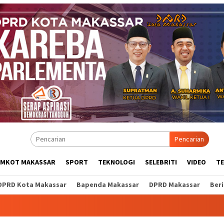
Pencarian
EMKOT MAKASSAR
SPORT
TEKNOLOGI
SELEBRITI
VIDEO
T
DPRD Kota Makassar
Bapenda Makassar
DPRD Makassar
Ber