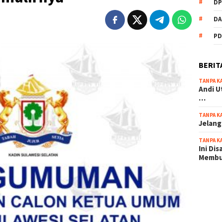
DP
DA
PD
BERIT
TANPA K
Andi U
…
TANPA K
Jelang
TANPA K
Ini Di
Memb
scatter
maxwin 
pola ru