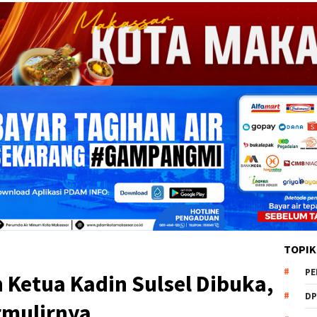
TOPIK
PE
 Ketua Kadin Sulsel Dibuka,
DP
rmulirnya