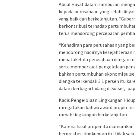
Abdul Hayat dalam sambutan mengat
kepada perusahaan yang telah dinya
yang baik dan berkelanjutan. “Guber
berkontribusi terhadap pertumbuha
terus mendorong percepatan pemban
“Kehadiran para perusahaan yang berg
mendorong hadirnya kesejahteraan m
menatakelola perusahaan dengan men
serta memperkuat pengelolaan pen
bahkan pertumbuhan ekonomi sulsel 7.
diangka terkendali 3.1 persen itu ka
dalam berbagai bidang di Sulsel,” pa
Kadis Pengelolaan Lingkungan Hidup 
mrngatakan bahwa award proper ini 
ramah lingkungan berkelanjutan.
“Karena hasil proper itu diumumkan 
berprestasi lingkungan itu tidak saj