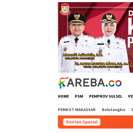
Loncat
ke
konten
HOME
PSM
PEMPROV SULSEL
P
PEMKOT MAKASSAR
Bulutangkis
Konten Spesial