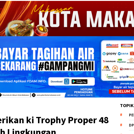
TOPIK
PE
rikan ki Trophy Proper 48
DP
h Lingkungan