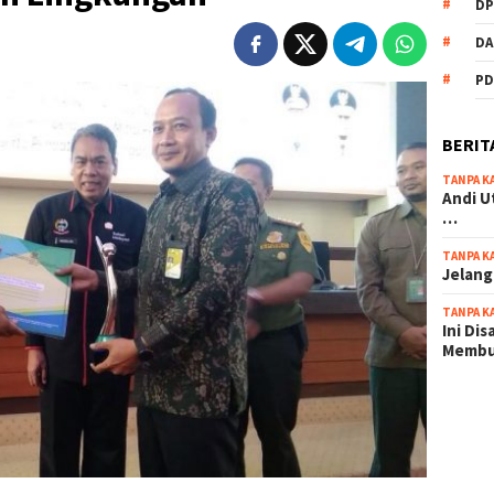
DP
DA
PD
BERIT
TANPA K
Andi U
…
TANPA K
Jelang
TANPA K
Ini Di
Memb
scatter
maxwin 
pola ru