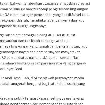
akan bahwa memberikan ucapan selamat dan apresiasi
takan berkinerja baik terhadap pengelolaan lingkungan
nur NA meminta agar perusahaan yang ada di Sulsel terus
n ekonomi daerah, membuka lapangan kerja dan ikut
gunan di Sulsel,” ungkapnya.
erak dalam berbagai bidang di Sulsel itu turut
asyarakat dan tak kalah pentingnya adalah
jaga lingkungan yang ramah dan berkelanjutan, ikut
gembangan hayati dan pemberdayaan masyarakat-
2 persen diatas nasional 5.1 persen serta inflasi
rena adanya kontribusi dan para investor yang bergerak
par Hayat Gani.
Ir. Andi Hasdullah, M.Si menjawab pertanyaan media
adalah anugerah bergensi bagi tatakelola usaha yang
ke ruang publik termasuk pasar sehingga usaha yang
a dapat penghargaan dari pemerintah tapi juga dapat