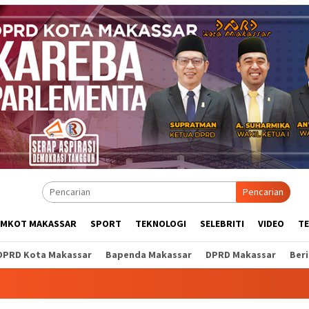
Pencarian
EMKOT MAKASSAR
SPORT
TEKNOLOGI
SELEBRITI
VIDEO
T
DPRD Kota Makassar
Bapenda Makassar
DPRD Makassar
Ber