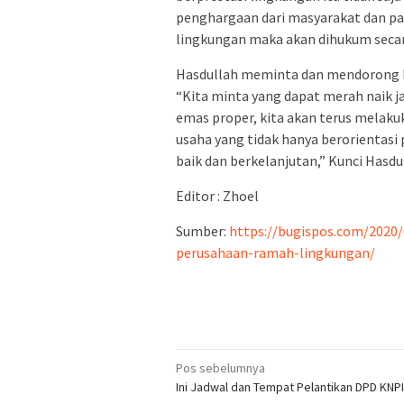
penghargaan dari masyarakat dan pasar
lingkungan maka akan dihukum secara
Hasdullah meminta dan mendorong ke
“Kita minta yang dapat merah naik jad
emas proper, kita akan terus melak
usaha yang tidak hanya berorientasi 
baik dan berkelanjutan,” Kunci Hasdu
Editor : Zhoel
Sumber:
https://bugispos.com/2020/
perusahaan-ramah-lingkungan/
Navigasi
Pos sebelumnya
Ini Jadwal dan Tempat Pelantikan DPD KNPI
pos