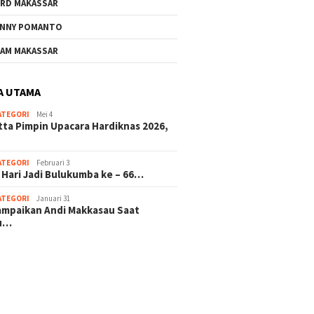
RD MAKASSAR
NNY POMANTO
AM MAKASSAR
A UTAMA
ATEGORI
Mei 4
tta Pimpin Upacara Hardiknas 2026,
ATEGORI
Februari 3
 Hari Jadi Bulukumba ke – 66…
ATEGORI
Januari 31
sampaikan Andi Makkasau Saat
u…
 hitam mahjong rekomendasi
slot online
mus slot gacor