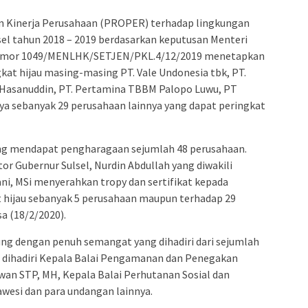
admin s
situs ju
n Kinerja Perusahaan (PROPER) terhadap lingkungan
sel tahun 2018 – 2019 berdasarkan keputusan Menteri
bonus s
nomor 1049/MENLHK/SETJEN/PKL.4/12/2019 menetapkan
pakar p
at hijau masing-masing PT. Vale Undonesia tbk, PT.
prediks
Hasanuddin, PT. Pertamina TBBM Palopo Luwu, PT
a sebanyak 29 perusahaan lainnya yang dapat peringkat
ang mendapat pengharagaan sejumlah 48 perusahaan.
r Gubernur Sulsel, Nurdin Abdullah yang diwakili
ani, MSi menyerahkan tropy dan sertifikat kepada
at hijau sebanyak 5 perusahaan maupun terhadap 29
a (18/2/2020).
ng dengan penuh semangat yang dihadiri dari sejumlah
, dihadiri Kepala Balai Pengamanan dan Penegakan
wan STP, MH, Kepala Balai Perhutanan Sosial dan
wesi dan para undangan lainnya.