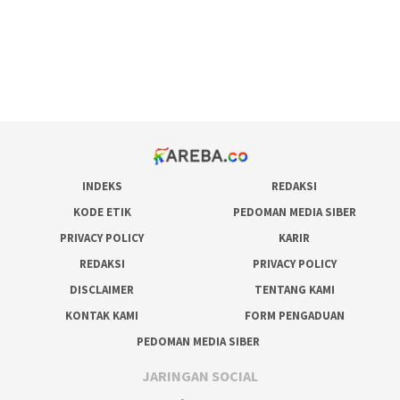
situs judi online
bonus scatter hitam mahjong
pakar pola gacor slot online
prediksi juara taruhan bola
INDEKS
REDAKSI
KODE ETIK
PEDOMAN MEDIA SIBER
PRIVACY POLICY
KARIR
REDAKSI
PRIVACY POLICY
DISCLAIMER
TENTANG KAMI
KONTAK KAMI
FORM PENGADUAN
PEDOMAN MEDIA SIBER
JARINGAN SOCIAL