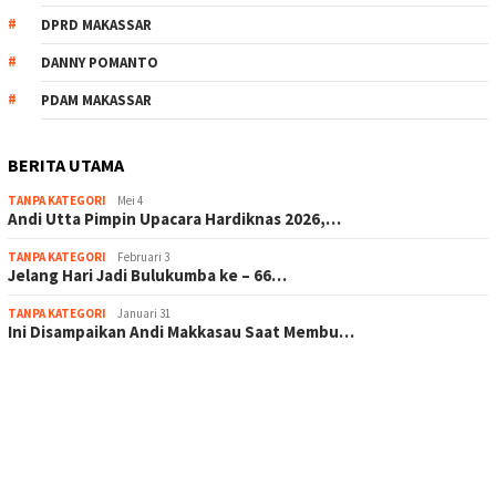
DPRD MAKASSAR
DANNY POMANTO
PDAM MAKASSAR
BERITA UTAMA
TANPA KATEGORI
Mei 4
Andi Utta Pimpin Upacara Hardiknas 2026,…
TANPA KATEGORI
Februari 3
Jelang Hari Jadi Bulukumba ke – 66…
TANPA KATEGORI
Januari 31
Ini Disampaikan Andi Makkasau Saat Membu…
scatter hitam mahjong rekomendasi
maxwin slot online
pola rumus slot gacor
admin slot gacor