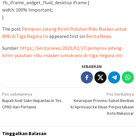
.fb_iframe_widget_fluid_desktop iframe {
width: 100% !important;
}
The post
Pemprov Jateng Kirim Puluhan Ribu Masker untuk
WNI di Tiga Negara Ini
appeared first on
Berita.News
.
Sumber:
https://berita.news/2020/02/17/pemprov-jateng-
kirim-puluhan-ribu-masker-untuk-wni-di-tiga-negara-ini/
SEBARKAN
Navigasi
Pos sebelumnya
Pos berikutnya
Bupati Andi Sukri Napantau ki Tes
Kearsipan Provinsi Sulsel Berikan
pos
CPNS Hari Pertama
ki Apresiasi ke Dinas Perpustakaan
Kota Makassar
Tinggalkan Balasan