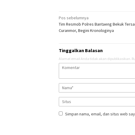
Navigasi
Pos sebelumnya
Tim Resmob Polres Bantaeng Bekuk Ters
pos
Curanmor, Begini Kronologinya
Tinggalkan Balasan
Alamat email Anda tidak akan dipublikasikan.
Ru
Simpan nama, email, dan situs web say