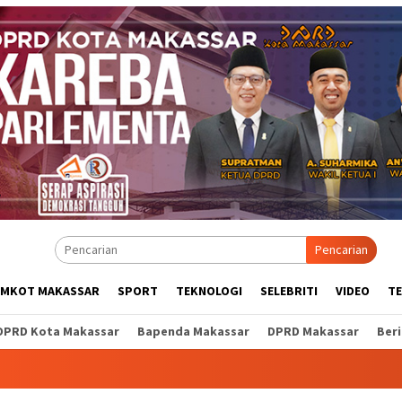
Pencarian
EMKOT MAKASSAR
SPORT
TEKNOLOGI
SELEBRITI
VIDEO
T
DPRD Kota Makassar
Bapenda Makassar
DPRD Makassar
Ber