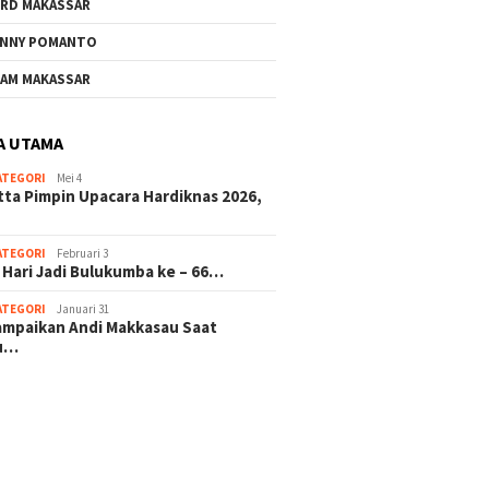
RD MAKASSAR
NNY POMANTO
AM MAKASSAR
A UTAMA
ATEGORI
Mei 4
tta Pimpin Upacara Hardiknas 2026,
ATEGORI
Februari 3
 Hari Jadi Bulukumba ke – 66…
ATEGORI
Januari 31
sampaikan Andi Makkasau Saat
u…
 hitam mahjong rekomendasi
slot online
mus slot gacor