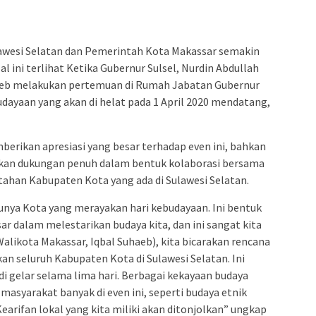
admin s
situs ju
bonus s
awesi Selatan dan Pemerintah Kota Makassar semakin
pakar p
l ini terlihat Ketika Gubernur Sulsel, Nurdin Abdullah
prediks
haeb melakukan pertemuan di Rumah Jabatan Gubernur
udayaan yang akan di helat pada 1 April 2020 mendatang,
berikan apresiasi yang besar terhadap even ini, bahkan
an dukungan penuh dalam bentuk kolaborasi bersama
ahan Kabupaten Kota yang ada di Sulawesi Selatan.
nya Kota yang merayakan hari kebudayaan. Ini bentuk
r dalam melestarikan budaya kita, dan ini sangat kita
 Walikota Makassar, Iqbal Suhaeb), kita bicarakan rencana
n seluruh Kabupaten Kota di Sulawesi Selatan. Ini
i gelar selama lima hari. Berbagai kekayaan budaya
n masyarakat banyak di even ini, seperti budaya etnik
Kearifan lokal yang kita miliki akan ditonjolkan” ungkap