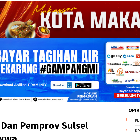
TOPIK
PE
Dan Pemprov Sulsel
DP
uwwa