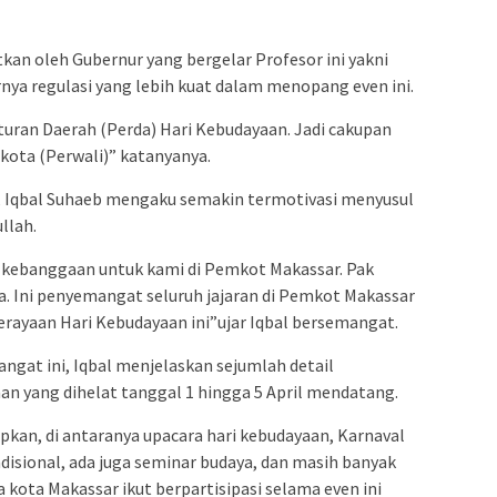
kan oleh Gubernur yang bergelar Profesor ini yakni
ya regulasi yang lebih kuat dalam menopang even ini.
uran Daerah (Perda) Hari Kebudayaan. Jadi cakupan
ikota (Perwali)” katanyanya.
r, Iqbal Suhaeb mengaku semakin termotivasi menyusul
llah.
ah kebanggaan untuk kami di Pemkot Makassar. Pak
. Ini penyemangat seluruh jajaran di Pemkot Makassar
rayaan Hari Kebudayaan ini”ujar Iqbal bersemangat.
gat ini, Iqbal menjelaskan sejumlah detail
n yang dihelat tanggal 1 hingga 5 April mendatang.
pkan, di antaranya upacara hari kebudayaan, Karnaval
adisional, ada juga seminar budaya, dan masih banyak
a kota Makassar ikut berpartisipasi selama even ini