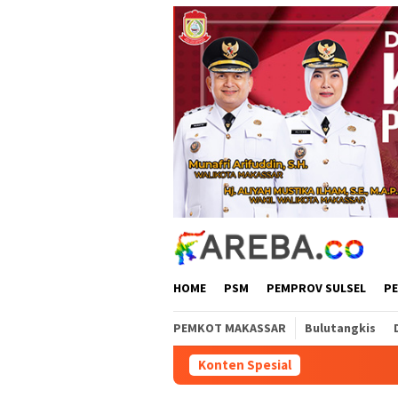
Loncat
ke
konten
HOME
PSM
PEMPROV SULSEL
P
PEMKOT MAKASSAR
Bulutangkis
Konten Spesial