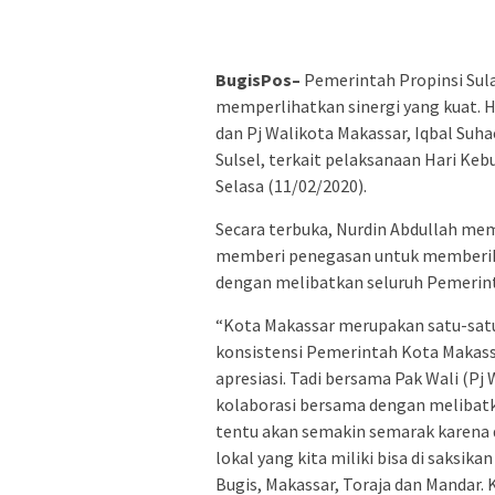
BugisPos–
Pemerintah Propinsi Sul
memperlihatkan sinergi yang kuat. Ha
dan Pj Walikota Makassar, Iqbal Su
Sulsel, terkait pelaksanaan Hari Keb
Selasa (11/02/2020).
Secara terbuka, Nurdin Abdullah mem
memberi penegasan untuk memberik
dengan melibatkan seluruh Pemerint
“Kota Makassar merupakan satu-satu
konsistensi Pemerintah Kota Makassa
apresiasi. Tadi bersama Pak Wali (Pj
kolaborasi bersama dengan melibatka
tentu akan semakin semarak karena d
lokal yang kita miliki bisa di saksika
Bugis, Makassar, Toraja dan Mandar. 