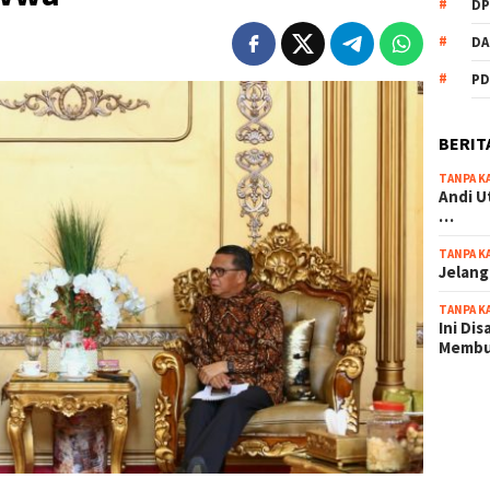
DP
DA
PD
BERIT
TANPA K
Andi U
…
TANPA K
Jelang
TANPA K
Ini Di
Memb
scatter
maxwin 
pola ru