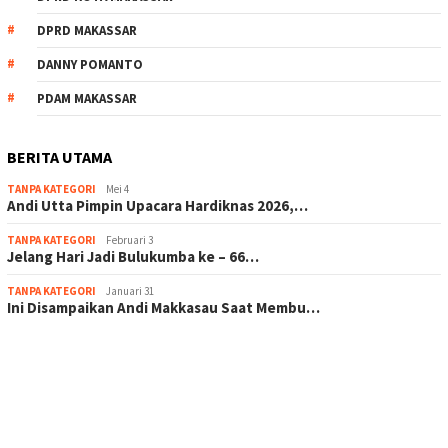
DPRD MAKASSAR
DANNY POMANTO
PDAM MAKASSAR
BERITA UTAMA
TANPA KATEGORI
Mei 4
Andi Utta Pimpin Upacara Hardiknas 2026,…
TANPA KATEGORI
Februari 3
Jelang Hari Jadi Bulukumba ke – 66…
TANPA KATEGORI
Januari 31
Ini Disampaikan Andi Makkasau Saat Membu…
scatter hitam mahjong rekomendasi
maxwin slot online
pola rumus slot gacor
admin slot gacor