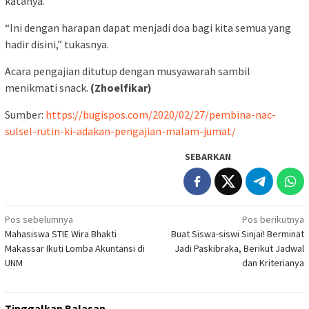
katanya.
“Ini dengan harapan dapat menjadi doa bagi kita semua yang
hadir disini,” tukasnya.
Acara pengajian ditutup dengan musyawarah sambil
menikmati snack.
(Zhoelfikar)
Sumber:
https://bugispos.com/2020/02/27/pembina-nac-
sulsel-rutin-ki-adakan-pengajian-malam-jumat/
SEBARKAN
Navigasi
Pos sebelumnya
Pos berikutnya
Mahasiswa STIE Wira Bhakti
Buat Siswa-siswi Sinjai! Berminat
pos
Makassar Ikuti Lomba Akuntansi di
Jadi Paskibraka, Berikut Jadwal
UNM
dan Kriterianya
Tinggalkan Balasan