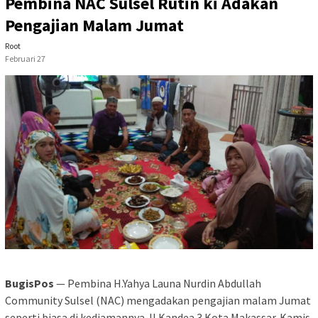
Pembina NAC Sulsel Rutin ki Adakan
Pengajian Malam Jumat
Root
Februari 27
BugisPos
— Pembina H.Yahya Launa Nurdin Abdullah
Community Sulsel (NAC) mengadakan pengajian malam Jumat
seperti biasa di kediamannya Jl.Kandea 3 Kota Makassar. Kamis