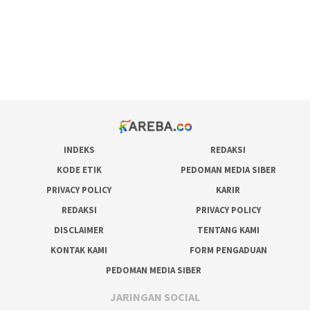
situs judi online
bonus scatter hitam mahjong
pakar pola gacor slot online
prediksi juara taruhan bola
INDEKS
REDAKSI
KODE ETIK
PEDOMAN MEDIA SIBER
PRIVACY POLICY
KARIR
REDAKSI
PRIVACY POLICY
DISCLAIMER
TENTANG KAMI
KONTAK KAMI
FORM PENGADUAN
PEDOMAN MEDIA SIBER
JARINGAN SOCIAL