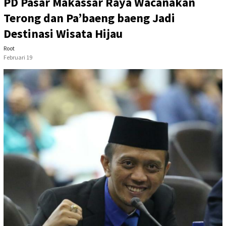
PD Pasar Makassar Raya Wacanakan
Terong dan Pa’baeng baeng Jadi
Destinasi Wisata Hijau
Root
Februari 19