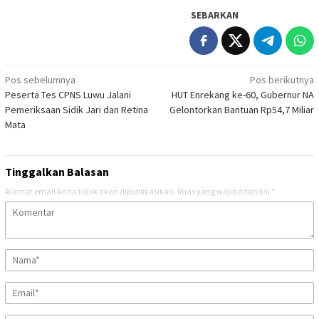
SEBARKAN
Navigasi
Pos sebelumnya
Pos berikutnya
Peserta Tes CPNS Luwu Jalani
HUT Enrekang ke-60, Gubernur NA
pos
Pemeriksaan Sidik Jari dan Retina
Gelontorkan Bantuan Rp54,7 Miliar
Mata
Tinggalkan Balasan
Alamat email Anda tidak akan dipublikasikan.
Ruas yang wajib ditandai
*