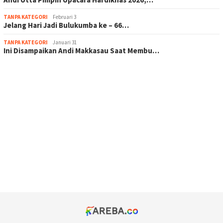
TANPA KATEGORI
Februari 3
Jelang Hari Jadi Bulukumba ke – 66…
TANPA KATEGORI
Januari 31
Ini Disampaikan Andi Makkasau Saat Membu…
scatter hitam mahjong rekomendasi
maxwin slot online
pola rumus slot gacor
admin slot gacor
situs judi online
bonus scatter hitam mahjong
pakar pola gacor slot online
prediksi juara taruhan bola