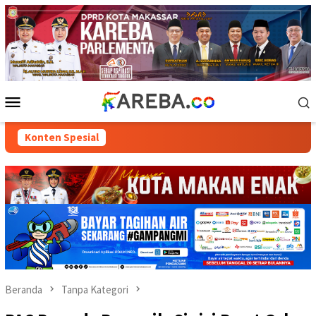
Loncat
ke
konten
Menu
Mobile
Konten Spesial
Beranda
Tanpa Kategori