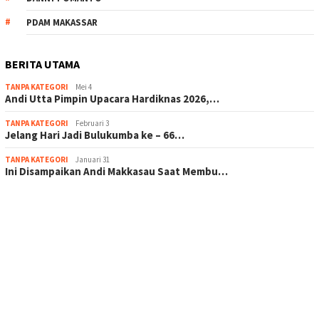
PDAM MAKASSAR
BERITA UTAMA
TANPA KATEGORI
Mei 4
Andi Utta Pimpin Upacara Hardiknas 2026,…
TANPA KATEGORI
Februari 3
Jelang Hari Jadi Bulukumba ke – 66…
TANPA KATEGORI
Januari 31
Ini Disampaikan Andi Makkasau Saat Membu…
scatter hitam mahjong rekomendasi
maxwin slot online
pola rumus slot gacor
admin slot gacor
situs judi online
bonus scatter hitam mahjong