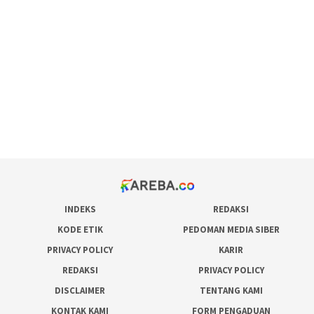
maxwin slot online
pola rumus slot gacor
admin slot gacor
situs judi online
bonus scatter hitam mahjong
pakar pola gacor slot online
prediksi juara taruhan bola
INDEKS
REDAKSI
KODE ETIK
PEDOMAN MEDIA SIBER
PRIVACY POLICY
KARIR
REDAKSI
PRIVACY POLICY
DISCLAIMER
TENTANG KAMI
KONTAK KAMI
FORM PENGADUAN