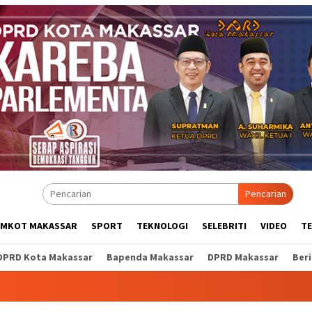
Pencarian
EMKOT MAKASSAR
SPORT
TEKNOLOGI
SELEBRITI
VIDEO
T
DPRD Kota Makassar
Bapenda Makassar
DPRD Makassar
Ber