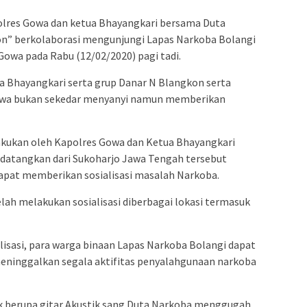
admin s
situs ju
olres Gowa dan ketua Bhayangkari bersama Duta
on” berkolaborasi mengunjungi Lapas Narkoba Bolangi
bonus s
wa pada Rabu (12/02/2020) pagi tadi.
pakar p
prediks
 Bhayangkari serta grup Danar N Blangkon serta
Gowa bukan sekedar menyanyi namun memberikan
lakukan oleh Kapolres Gowa dan Ketua Bhayangkari
datangkan dari Sukoharjo Jawa Tengah tersebut
apat memberikan sosialisasi masalah Narkoba.
lah melakukan sosialisasi diberbagai lokasi termasuk
lisasi, para warga binaan Lapas Narkoba Bolangi dapat
eninggalkan segala aktifitas penyalahgunaan narkoba
 berupa gitar Akustik sang Duta Narkoba menggugah