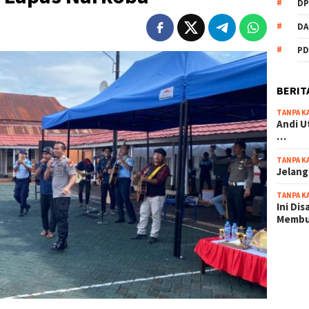
DP
DA
PD
BERIT
TANPA K
Andi U
…
TANPA K
Jelang
TANPA K
Ini Di
Memb
scatter
maxwin 
pola ru