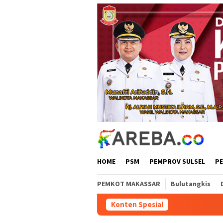
Loncat
ke
konten
HOME
PSM
PEMPROV SULSEL
P
PEMKOT MAKASSAR
Bulutangkis
Konten Spesial