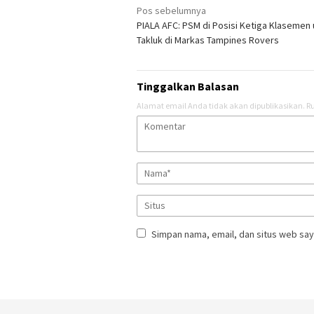
Navigasi
Pos sebelumnya
PIALA AFC: PSM di Posisi Ketiga Klasemen 
pos
Takluk di Markas Tampines Rovers
Tinggalkan Balasan
Alamat email Anda tidak akan dipublikasikan.
Ru
Simpan nama, email, dan situs web say