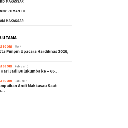
RD MAKASSAR
NNY POMANTO
AM MAKASSAR
A UTAMA
ATEGORI
Mei 4
tta Pimpin Upacara Hardiknas 2026,
ATEGORI
Februari 3
 Hari Jadi Bulukumba ke – 66…
ATEGORI
Januari 31
sampaikan Andi Makkasau Saat
u…
 hitam mahjong rekomendasi
slot online
mus slot gacor