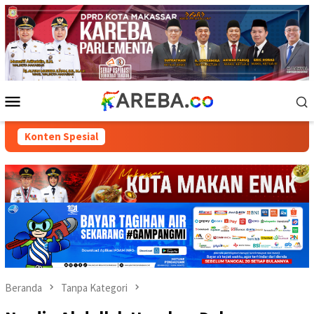
Loncat
ke
konten
Menu
Mobile
Konten Spesial
Beranda
Tanpa Kategori