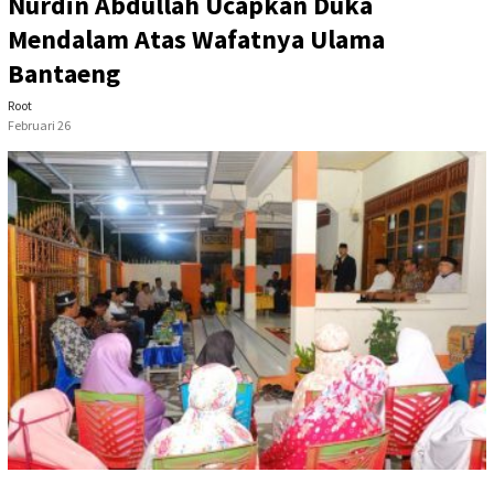
Nurdin Abdullah Ucapkan Duka
Mendalam Atas Wafatnya Ulama
Bantaeng
Root
Februari 26