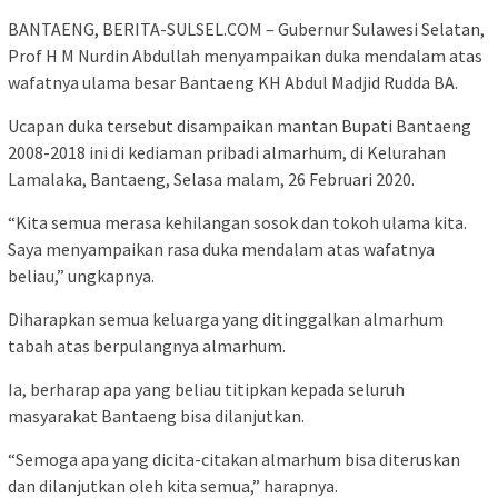
BANTAENG, BERITA-SULSEL.COM – Gubernur Sulawesi Selatan,
Prof H M Nurdin Abdullah menyampaikan duka mendalam atas
wafatnya ulama besar Bantaeng KH Abdul Madjid Rudda BA.
Ucapan duka tersebut disampaikan mantan Bupati Bantaeng
2008-2018 ini di kediaman pribadi almarhum, di Kelurahan
Lamalaka, Bantaeng, Selasa malam, 26 Februari 2020.
“Kita semua merasa kehilangan sosok dan tokoh ulama kita.
Saya menyampaikan rasa duka mendalam atas wafatnya
beliau,” ungkapnya.
Diharapkan semua keluarga yang ditinggalkan almarhum
tabah atas berpulangnya almarhum.
Ia, berharap apa yang beliau titipkan kepada seluruh
masyarakat Bantaeng bisa dilanjutkan.
“Semoga apa yang dicita-citakan almarhum bisa diteruskan
dan dilanjutkan oleh kita semua,” harapnya.