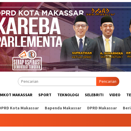
Pencarian
EMKOT MAKASSAR
SPORT
TEKNOLOGI
SELEBRITI
VIDEO
T
DPRD Kota Makassar
Bapenda Makassar
DPRD Makassar
Ber