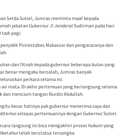
admin s
situs ju
bonus s
n Setda Sulsel, Jumras meminta maaf kepada
rumah jabatan Gubernur Jl Jenderal Sudirman pada hari
pakar p
 tadi pagi.
prediks
penyidik Polrestabes Makassar dan pengacaranya dan
lah.
uhan dan fitnah kepada gubernur beberapa bulan yang
nar benar mengaku bersalah, Jumras banyak
luruskan perkara selama ini.
air mata. Di akhir pertemuan yang berlangsung selama
uk dan mencium tangan Nurdin Abdullah.
egitu besar hatinya pak gubernur menerima saya dan
ditemui selepas pertemuannya dengan Gubernur Sulsel.
ecara langsung ini bisa mengakhiri proses hukum yang
 diketahui telah berstatus tersangka.