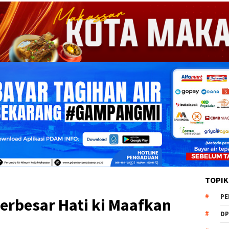
TOPIK
PE
erbesar Hati ki Maafkan
DP