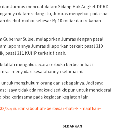
din dan Jumras mencuat dalam Sidang Hak Angket DPRD
rangannya dalam sidang itu, Jumras menyebut pada saat
lah disebut mahar sebesar Rp10 miliar dari rekanan
m Gubernur Sulsel melaporkan Jumras dengan pasal
alam laporannya Jumras dilaporkan terkait pasal 310
 pasal 311 KUHP terkait fitnah.
bdullah mengaku secara terbuka berbesar hati
mras menyadari kesalahannya selama ini.
pun untuk menghukum orang dan sebagainya. Jadi saya
asti saya tidak ada maksud sedikit pun untuk menciderai
a bisa kerjasama pada kegiatan kegiatan lain.
02/25/nurdin-abdullah-berbesar-hati-ki-maafkan-
SEBARKAN