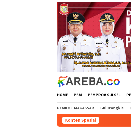
Loncat
ke
konten
HOME
PSM
PEMPROV SULSEL
P
PEMKOT MAKASSAR
Bulutangkis
Konten Spesial