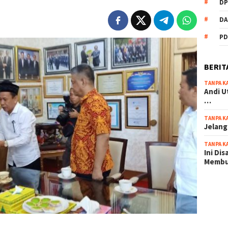
DP
DA
PD
BERIT
TANPA K
Andi U
…
TANPA K
Jelang
TANPA K
Ini Di
Memb
scatter
maxwin 
pola ru