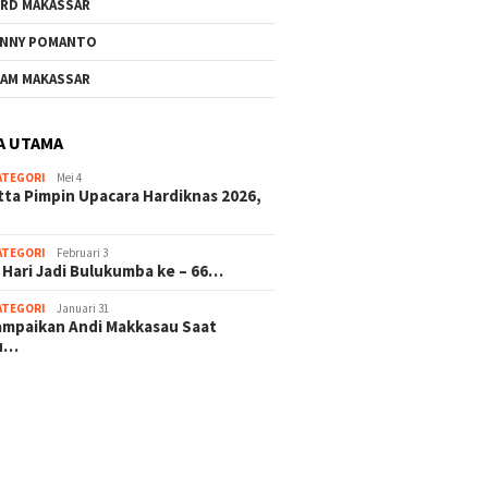
RD MAKASSAR
NNY POMANTO
AM MAKASSAR
A UTAMA
ATEGORI
Mei 4
tta Pimpin Upacara Hardiknas 2026,
ATEGORI
Februari 3
 Hari Jadi Bulukumba ke – 66…
ATEGORI
Januari 31
sampaikan Andi Makkasau Saat
u…
 hitam mahjong rekomendasi
slot online
mus slot gacor