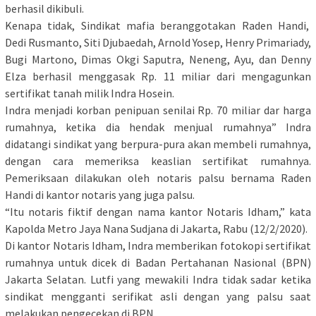
berhasil dikibuli.
Kenapa tidak, Sindikat mafia beranggotakan Raden Handi,
Dedi Rusmanto, Siti Djubaedah, Arnold Yosep, Henry Primariady,
Bugi Martono, Dimas Okgi Saputra, Neneng, Ayu, dan Denny
Elza berhasil menggasak Rp. 11 miliar dari mengagunkan
sertifikat tanah milik Indra Hosein.
Indra menjadi korban penipuan senilai Rp. 70 miliar dar harga
rumahnya, ketika dia hendak menjual rumahnya” Indra
didatangi sindikat yang berpura-pura akan membeli rumahnya,
dengan cara memeriksa keaslian sertifikat rumahnya.
Pemeriksaan dilakukan oleh notaris palsu bernama Raden
Handi di kantor notaris yang juga palsu.
“Itu notaris fiktif dengan nama kantor Notaris Idham,” kata
Kapolda Metro Jaya Nana Sudjana di Jakarta, Rabu (12/2/2020).
Di kantor Notaris Idham, Indra memberikan fotokopi sertifikat
rumahnya untuk dicek di Badan Pertahanan Nasional (BPN)
Jakarta Selatan. Lutfi yang mewakili Indra tidak sadar ketika
sindikat mengganti serifikat asli dengan yang palsu saat
melakukan pengecekan di BPN.