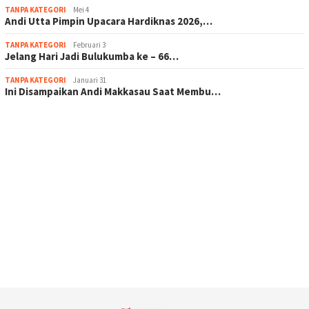
TANPA KATEGORI
Mei 4
Andi Utta Pimpin Upacara Hardiknas 2026,…
TANPA KATEGORI
Februari 3
Jelang Hari Jadi Bulukumba ke – 66…
TANPA KATEGORI
Januari 31
Ini Disampaikan Andi Makkasau Saat Membu…
scatter hitam mahjong rekomendasi
maxwin slot online
pola rumus slot gacor
admin slot gacor
situs judi online
bonus scatter hitam mahjong
pakar pola gacor slot online
prediksi juara taruhan bola