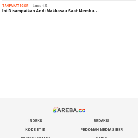
TANPA KATEGORI
Januari 31
Ini Disampaikan Andi Makkasau Saat Membu…
scatter hitam mahjong rekomendasi
maxwin slot online
pola rumus slot gacor
admin slot gacor
situs judi online
bonus scatter hitam mahjong
pakar pola gacor slot online
prediksi juara taruhan bola
INDEKS
REDAKSI
KODE ETIK
PEDOMAN MEDIA SIBER