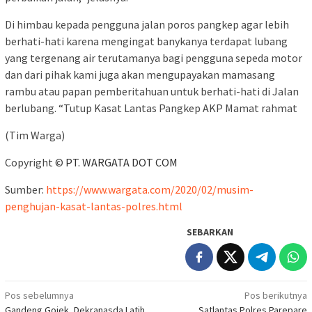
Di himbau kepada pengguna jalan poros pangkep agar lebih
berhati-hati karena mengingat banykanya terdapat lubang
yang tergenang air terutamanya bagi pengguna sepeda motor
dan dari pihak kami juga akan mengupayakan mamasang
rambu atau papan pemberitahuan untuk berhati-hati di Jalan
berlubang. “Tutup Kasat Lantas Pangkep AKP Mamat rahmat
(Tim Warga)
Copyright ©
PT. WARGATA DOT COM
Sumber:
https://www.wargata.com/2020/02/musim-
penghujan-kasat-lantas-polres.html
SEBARKAN
Navigasi
Pos sebelumnya
Pos berikutnya
Gandeng Gojek, Dekranasda Latih
Satlantas Polres Parepare