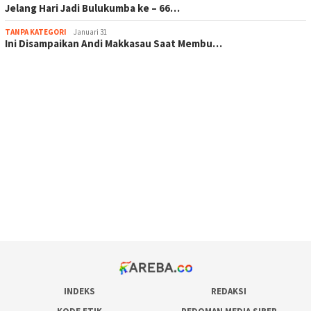
Jelang Hari Jadi Bulukumba ke – 66…
TANPA KATEGORI
Januari 31
Ini Disampaikan Andi Makkasau Saat Membu…
scatter hitam mahjong rekomendasi
maxwin slot online
pola rumus slot gacor
admin slot gacor
situs judi online
bonus scatter hitam mahjong
pakar pola gacor slot online
prediksi juara taruhan bola
INDEKS
REDAKSI