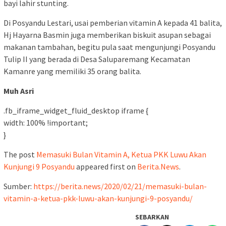
bayi lahir stunting.
Di Posyandu Lestari, usai pemberian vitamin A kepada 41 balita,
Hj Hayarna Basmin juga memberikan biskuit asupan sebagai
makanan tambahan, begitu pula saat mengunjungi Posyandu
Tulip II yang berada di Desa Saluparemang Kecamatan
Kamanre yang memiliki 35 orang balita.
Muh Asri
.fb_iframe_widget_fluid_desktop iframe {
width: 100% !important;
}
The post
Memasuki Bulan Vitamin A, Ketua PKK Luwu Akan
Kunjungi 9 Posyandu
appeared first on
Berita.News
.
Sumber:
https://berita.news/2020/02/21/memasuki-bulan-
vitamin-a-ketua-pkk-luwu-akan-kunjungi-9-posyandu/
SEBARKAN