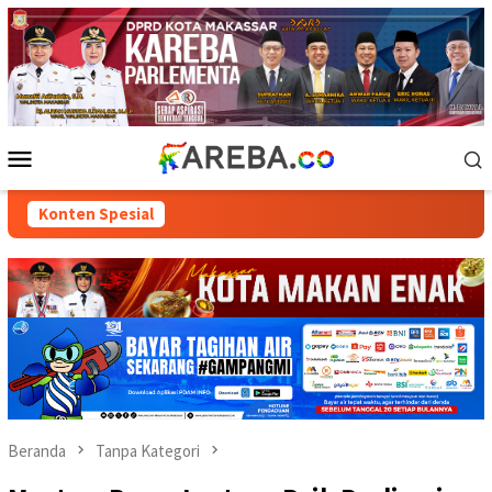
Loncat
ke
konten
Menu
Mobile
Konten Spesial
Beranda
Tanpa Kategori