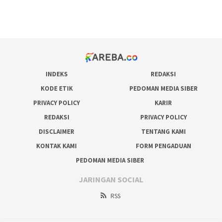
pakar pola gacor slot online
prediksi juara taruhan bola
INDEKS
REDAKSI
KODE ETIK
PEDOMAN MEDIA SIBER
PRIVACY POLICY
KARIR
REDAKSI
PRIVACY POLICY
DISCLAIMER
TENTANG KAMI
KONTAK KAMI
FORM PENGADUAN
PEDOMAN MEDIA SIBER
JARINGAN SOCIAL
RSS