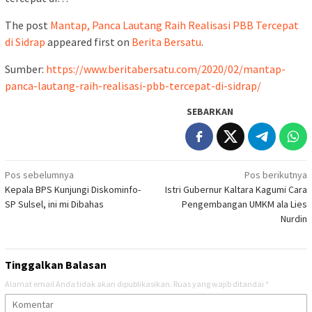
The post
Mantap, Panca Lautang Raih Realisasi PBB Tercepat
di Sidrap
appeared first on
Berita Bersatu
.
Sumber:
https://www.beritabersatu.com/2020/02/mantap-
panca-lautang-raih-realisasi-pbb-tercepat-di-sidrap/
SEBARKAN
Navigasi
Pos sebelumnya
Pos berikutnya
Kepala BPS Kunjungi Diskominfo-
Istri Gubernur Kaltara Kagumi Cara
pos
SP Sulsel, ini mi Dibahas
Pengembangan UMKM ala Lies
Nurdin
Tinggalkan Balasan
Alamat email Anda tidak akan dipublikasikan.
Ruas yang wajib ditandai
*