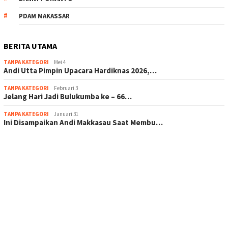
PDAM MAKASSAR
BERITA UTAMA
TANPA KATEGORI
Mei 4
Andi Utta Pimpin Upacara Hardiknas 2026,…
TANPA KATEGORI
Februari 3
Jelang Hari Jadi Bulukumba ke – 66…
TANPA KATEGORI
Januari 31
Ini Disampaikan Andi Makkasau Saat Membu…
scatter hitam mahjong rekomendasi
maxwin slot online
pola rumus slot gacor
admin slot gacor
situs judi online
bonus scatter hitam mahjong