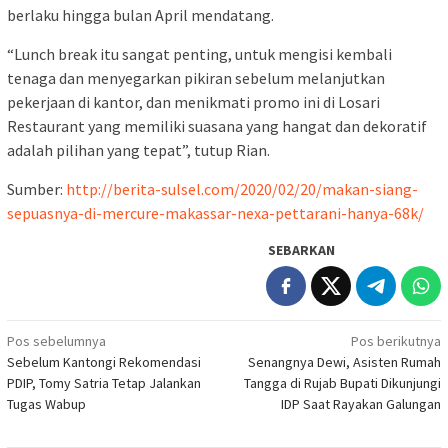
berlaku hingga bulan April mendatang.
“Lunch break itu sangat penting, untuk mengisi kembali
tenaga dan menyegarkan pikiran sebelum melanjutkan
pekerjaan di kantor, dan menikmati promo ini di Losari
Restaurant yang memiliki suasana yang hangat dan dekoratif
adalah pilihan yang tepat”, tutup Rian.
Sumber:
http://berita-sulsel.com/2020/02/20/makan-siang-
sepuasnya-di-mercure-makassar-nexa-pettarani-hanya-68k/
SEBARKAN
Navigasi
Pos sebelumnya
Pos berikutnya
Sebelum Kantongi Rekomendasi
Senangnya Dewi, Asisten Rumah
pos
PDIP, Tomy Satria Tetap Jalankan
Tangga di Rujab Bupati Dikunjungi
Tugas Wabup
IDP Saat Rayakan Galungan