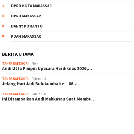
DPRD KOTA MAKASSAR
DPRD MAKASSAR
DANNY POMANTO
PDAM MAKASSAR
BERITA UTAMA
TANPA KATEGORI
Mei 4
Andi Utta Pimpin Upacara Hardiknas 2026,…
TANPA KATEGORI
Februari 3
Jelang Hari Jadi Bulukumba ke – 66…
TANPA KATEGORI
Januari 31
Ini Disampaikan Andi Makkasau Saat Membu…
scatter hitam mahjong rekomendasi
maxwin slot online
pola rumus slot gacor