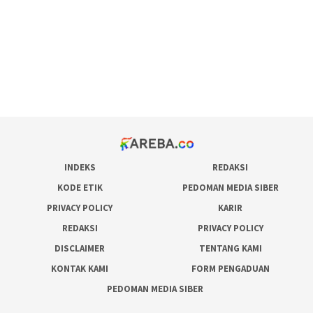
admin slot gacor
situs judi online
bonus scatter hitam mahjong
pakar pola gacor slot online
prediksi juara taruhan bola
INDEKS
REDAKSI
KODE ETIK
PEDOMAN MEDIA SIBER
PRIVACY POLICY
KARIR
REDAKSI
PRIVACY POLICY
DISCLAIMER
TENTANG KAMI
KONTAK KAMI
FORM PENGADUAN
PEDOMAN MEDIA SIBER