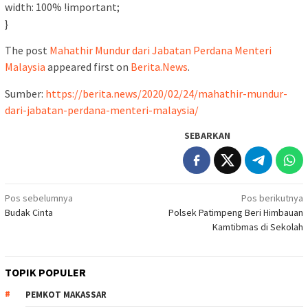
width: 100% !important;
}
The post
Mahathir Mundur dari Jabatan Perdana Menteri
Malaysia
appeared first on
Berita.News
.
Sumber:
https://berita.news/2020/02/24/mahathir-mundur-
dari-jabatan-perdana-menteri-malaysia/
SEBARKAN
Navigasi
Pos sebelumnya
Pos berikutnya
Budak Cinta
Polsek Patimpeng Beri Himbauan
pos
Kamtibmas di Sekolah
TOPIK POPULER
PEMKOT MAKASSAR