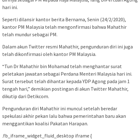
hari ini.
Seperti dilansir kantor berita Bernama, Senin (24/2/2020),
kantor PM Malaysia telah mengonfirmasi bahwa Mahathir
telah mundur sebagai PM.
Dalam akun Twitter resmi Mahathir, pengunduran diri ini juga
telah dikonfirmasi oleh kantor PM Malaysia.
“Tun Dr Mahathir bin Mohamad telah menghantar surat
peletakan jawatan sebagai Perdana Menteri Malaysia hari ini.
Surat tersebut telah dihantar kepada YDP Agong pada jam 1
tengah hari,” demikian postingan di akun Twitter Mahathir,
dikutip dari Detikcom.
Pengunduran diri Mahathir ini muncul setelah beredar
spekulasi akhir pekan lalu bahwa pemerintahan baru akan
menggantikan koalisi Pakatan Harapan.
.fb_iframe_widget_fluid_desktop iframe {