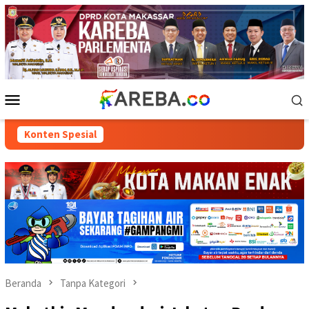
Loncat
ke
konten
Menu
Mobile
Konten Spesial
Beranda
Tanpa Kategori