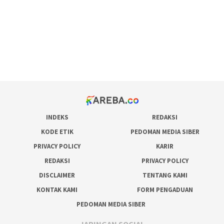
admin slot gacor
situs judi online
bonus scatter hitam mahjong
pakar pola gacor slot online
prediksi juara taruhan bola
INDEKS
REDAKSI
KODE ETIK
PEDOMAN MEDIA SIBER
PRIVACY POLICY
KARIR
REDAKSI
PRIVACY POLICY
DISCLAIMER
TENTANG KAMI
KONTAK KAMI
FORM PENGADUAN
PEDOMAN MEDIA SIBER
JARINGAN SOCIAL