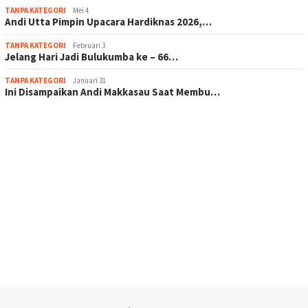
TANPA KATEGORI
Mei 4
Andi Utta Pimpin Upacara Hardiknas 2026,…
TANPA KATEGORI
Februari 3
Jelang Hari Jadi Bulukumba ke – 66…
TANPA KATEGORI
Januari 31
Ini Disampaikan Andi Makkasau Saat Membu…
scatter hitam mahjong rekomendasi
maxwin slot online
pola rumus slot gacor
admin slot gacor
situs judi online
bonus scatter hitam mahjong
pakar pola gacor slot online
prediksi juara taruhan bola