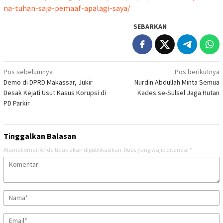
na-tuhan-saja-pemaaf-apalagi-saya/
SEBARKAN
Navigasi
Pos sebelumnya
Pos berikutnya
Demo di DPRD Makassar, Jukir
Nurdin Abdullah Minta Semua
pos
Desak Kejati Usut Kasus Korupsi di
Kades se-Sulsel Jaga Hutan
PD Parkir
Tinggalkan Balasan
Alamat email Anda tidak akan dipublikasikan.
Ruas yang wajib ditandai
*