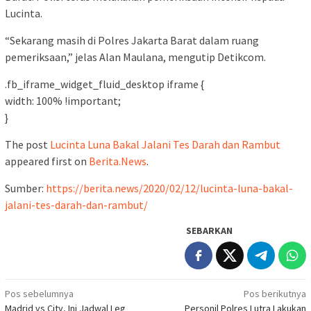
Lucinta.
“Sekarang masih di Polres Jakarta Barat dalam ruang
pemeriksaan,” jelas Alan Maulana, mengutip Detikcom.
.fb_iframe_widget_fluid_desktop iframe {
width: 100% !important;
}
The post
Lucinta Luna Bakal Jalani Tes Darah dan Rambut
appeared first on
Berita.News
.
Sumber:
https://berita.news/2020/02/12/lucinta-luna-bakal-
jalani-tes-darah-dan-rambut/
SEBARKAN
Navigasi
Pos sebelumnya
Pos berikutnya
Madrid vs City, Ini Jadwal Leg
Personil Polres Lutra Lakukan