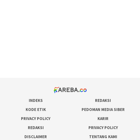
scatter hitam mahjong rekomendasi
maxwin slot online
pola rumus slot gacor
admin slot gacor
situs judi online
bonus scatter hitam mahjong
pakar pola gacor slot online
prediksi juara taruhan bola
INDEKS
REDAKSI
KODE ETIK
PEDOMAN MEDIA SIBER
PRIVACY POLICY
KARIR
REDAKSI
PRIVACY POLICY
DISCLAIMER
TENTANG KAMI