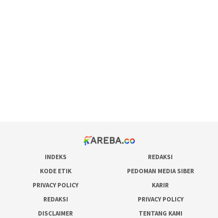
scatter hitam mahjong rekomendasi
maxwin slot online
pola rumus slot gacor
admin slot gacor
situs judi online
bonus scatter hitam mahjong
pakar pola gacor slot online
prediksi juara taruhan bola
INDEKS
REDAKSI
KODE ETIK
PEDOMAN MEDIA SIBER
PRIVACY POLICY
KARIR
REDAKSI
PRIVACY POLICY
DISCLAIMER
TENTANG KAMI