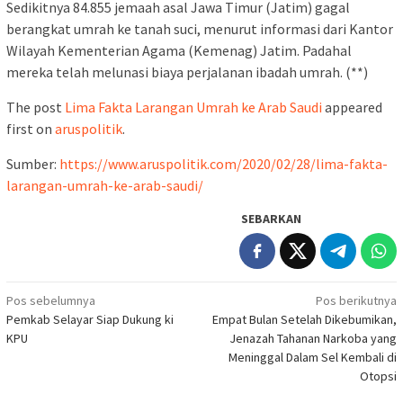
Sedikitnya 84.855 jemaah asal Jawa Timur (Jatim) gagal
berangkat umrah ke tanah suci, menurut informasi dari Kantor
Wilayah Kementerian Agama (Kemenag) Jatim. Padahal
mereka telah melunasi biaya perjalanan ibadah umrah. (**)
The post
Lima Fakta Larangan Umrah ke Arab Saudi
appeared
first on
aruspolitik
.
Sumber:
https://www.aruspolitik.com/2020/02/28/lima-fakta-
larangan-umrah-ke-arab-saudi/
SEBARKAN
Navigasi
Pos sebelumnya
Pos berikutnya
Pemkab Selayar Siap Dukung ki
Empat Bulan Setelah Dikebumikan,
pos
KPU
Jenazah Tahanan Narkoba yang
Meninggal Dalam Sel Kembali di
Otopsi