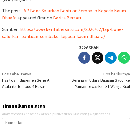
The post
LAP Bone Salurkan Bantuan Sembako Kepada Kaum
Dhuafa
appeared first on
Berita Bersatu
.
Sumber:
https://www.beritabersatu.com/2020/02/lap-bone-
salurkan-bantuan-sembako-kepada-kaum-dhuafa/
SEBARKAN
Navigasi
Pos sebelumnya
Pos berikutnya
Hasil dan Klasemen Serie A:
Serangan Udara Balasan Saudi ke
pos
Atalanta Tembus 4 Besar
Yaman Tewaskan 31 Warga Sipil
Tinggalkan Balasan
Alamat email Anda tidak akan dipublikasikan.
Ruas yang wajib ditandai
*