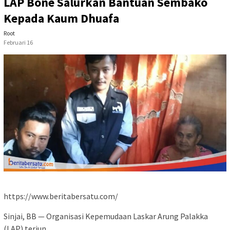
LAP Bone Salurkan Bantuan Sembako
Kepada Kaum Dhuafa
Root
Februari 16
https://www.beritabersatu.com/
Sinjai, BB — Organisasi Kepemudaan Laskar Arung Palakka
(LAP) terjun…