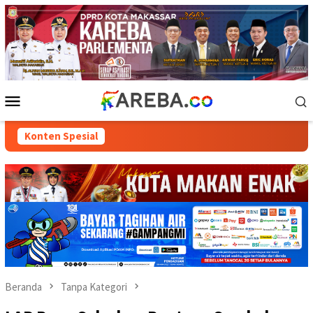
Loncat
ke
konten
Menu
Mobile
Konten Spesial
Beranda
Tanpa Kategori