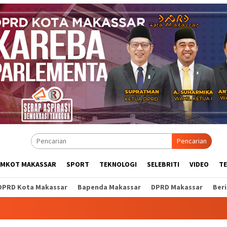
Pencarian
EMKOT MAKASSAR
SPORT
TEKNOLOGI
SELEBRITI
VIDEO
T
DPRD Kota Makassar
Bapenda Makassar
DPRD Makassar
Ber