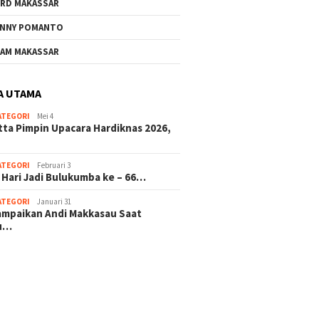
RD MAKASSAR
NNY POMANTO
AM MAKASSAR
A UTAMA
ATEGORI
Mei 4
tta Pimpin Upacara Hardiknas 2026,
ATEGORI
Februari 3
 Hari Jadi Bulukumba ke – 66…
ATEGORI
Januari 31
sampaikan Andi Makkasau Saat
u…
 hitam mahjong rekomendasi
slot online
mus slot gacor