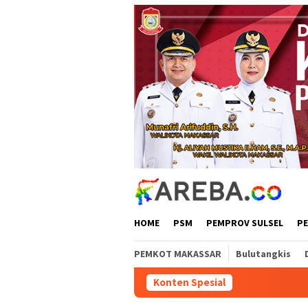
Loncat
ke
konten
HOME
PSM
PEMPROV SULSEL
P
PEMKOT MAKASSAR
Bulutangkis
Konten Spesial