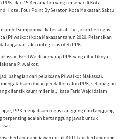
admin s
(PPK) dari 15 Kecamatan yang tersebar di Kota
situs ju
r di Hotel Four Point By Seraton Kota Makassar, Sabtu
bonus s
pakar p
 diambil sumpahnya diatas kitab suci, akan bertugas
prediks
a (Pilwalkot) kota Makassar tahun 2020. Pelantikan
datanganan fakta integritas oleh PPK.
kassar, Farid Wajdi berharap PPK yang dilantiknya
laksana Pilwalkot.
adi bahagian dari pelaksana Pilwalkot Makassar.
h mengalahkan ribuan pendaftar calon PPK, sebahagian
ng dilantik kaum milenial,” kata Farid Wajdi dalam
n agar, PPK menjadikan tugas tanggung dan tanggung
ng terpenting adalah bertanggung jawab untuk
ssar.
hanya bertanggung jawab untuk KPU, tapi bertanggung