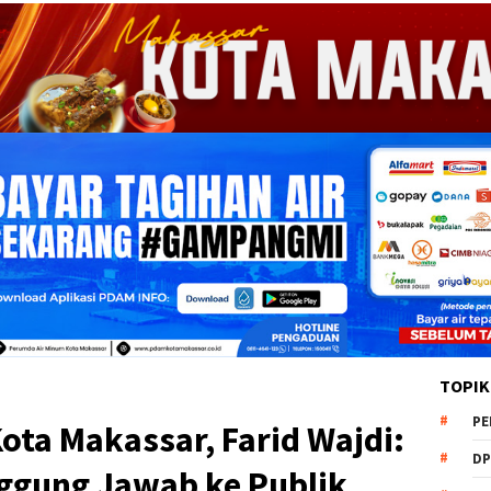
TOPIK
PE
Kota Makassar, Farid Wajdi:
DP
ggung Jawab ke Publik