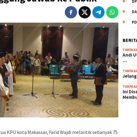
DP
DA
PD
BERIT
TANPA K
Andi U
…
TANPA K
Jelang
TANPA K
Ini Di
Memb
scatter
maxwin 
pola ru
tua KPU kota Makassar, Farid Wajdi melantik sebanyak 75