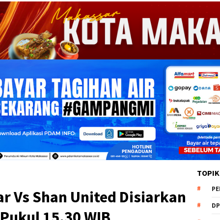
TOPIK
PE
r Vs Shan United Disiarkan
DP
Pukul 15.30 WIB