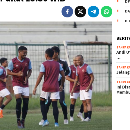
DP
DA
PD
BERIT
TANPA K
Andi U
…
TANPA K
Jelang
TANPA K
Ini Di
Memb
scatter
maxwin 
pola ru