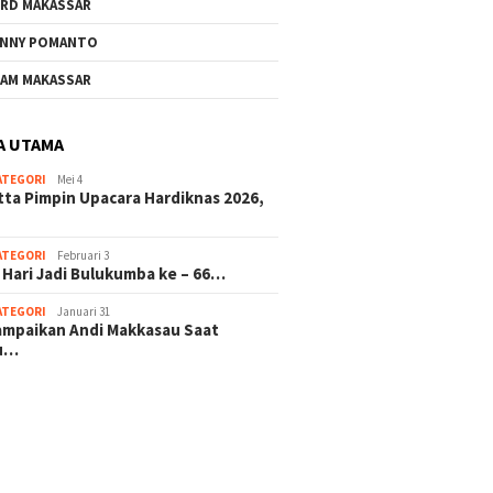
RD MAKASSAR
NNY POMANTO
AM MAKASSAR
A UTAMA
ATEGORI
Mei 4
tta Pimpin Upacara Hardiknas 2026,
ATEGORI
Februari 3
 Hari Jadi Bulukumba ke – 66…
ATEGORI
Januari 31
sampaikan Andi Makkasau Saat
u…
 hitam mahjong rekomendasi
slot online
mus slot gacor