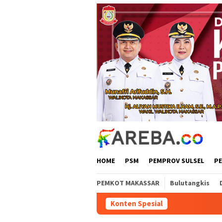
Loncat
ke
konten
HOME
PSM
PEMPROV SULSEL
P
PEMKOT MAKASSAR
Bulutangkis
Konten Spesial