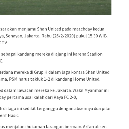
admin s
situs ju
bonus s
pakar p
sar akan menjamu Shan United pada matchday kedua
prediks
ya, Senayan, Jakarta, Rabu (26/2/2020) pukul 15.30 WIB.
 TV.
ebagai kandang mereka di ajang ini karena Stadion
C.
perdana mereka di Grup H dalam laga kontra Shan United
ama, PSM harus takluk 1-2 di kandang Home United.
ed dalam lawatan mereka ke Jakarta. Wakil Myanmar ini
y pertama usai kalah dari Kaya FC 2-0,
di laga ini sedikit terganggu dengan absennya dua pilar
rif Hasic.
arus menjalani hukuman larangan bermain. Arfan absen