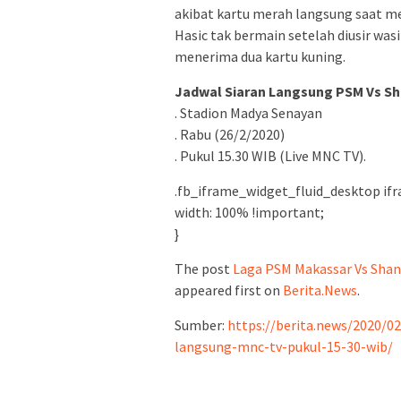
akibat kartu merah langsung saat me
Hasic tak bermain setelah diusir wa
menerima dua kartu kuning.
Jadwal Siaran Langsung PSM Vs Sh
. Stadion Madya Senayan
. Rabu (26/2/2020)
. Pukul 15.30 WIB (Live MNC TV).
.fb_iframe_widget_fluid_desktop ifr
width: 100% !important;
}
The post
Laga PSM Makassar Vs Shan
appeared first on
Berita.News
.
Sumber:
https://berita.news/2020/0
langsung-mnc-tv-pukul-15-30-wib/