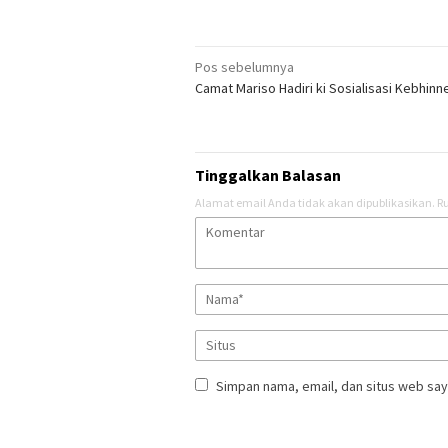
Navigasi
Pos sebelumnya
Camat Mariso Hadiri ki Sosialisasi Kebhin
pos
Tinggalkan Balasan
Alamat email Anda tidak akan dipublikasikan.
Ru
Simpan nama, email, dan situs web say