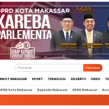
Pencarian
EMKOT MAKASSAR
SPORT
TEKNOLOGI
SELEBRITI
VIDEO
T
DPRD Kota Makassar
Bapenda Makassar
DPRD Makassar
Ber