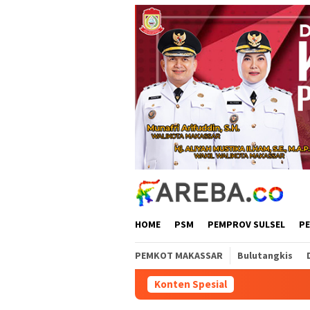
Loncat
ke
konten
HOME
PSM
PEMPROV SULSEL
P
PEMKOT MAKASSAR
Bulutangkis
Konten Spesial