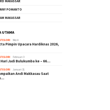
RD MAKASSAR
NNY POMANTO
AM MAKASSAR
A UTAMA
ATEGORI
Mei 4
tta Pimpin Upacara Hardiknas 2026,
ATEGORI
Februari 3
 Hari Jadi Bulukumba ke – 66…
ATEGORI
Januari 31
sampaikan Andi Makkasau Saat
u…
 hitam mahjong rekomendasi
slot online
mus slot gacor