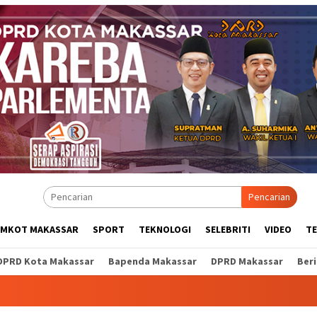
Pencarian
EMKOT MAKASSAR
SPORT
TEKNOLOGI
SELEBRITI
VIDEO
T
DPRD Kota Makassar
Bapenda Makassar
DPRD Makassar
Ber