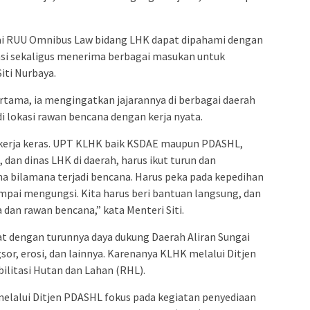
nai RUU Omnibus Law bidang LHK dapat dipahami dengan
isasi sekaligus menerima berbagai masukan untuk
iti Nurbaya.
rtama, ia mengingatkan jajarannya di berbagai daerah
 lokasi rawan bencana dengan kerja nyata.
ekerja keras. UPT KLHK baik KSDAE maupun PDASHL,
dan dinas LHK di daerah, harus ikut turun dan
bilamana terjadi bencana. Harus peka pada kepedihan
ampai mengungsi. Kita harus beri bantuan langsung, dan
a dan rawan bencana,” kata Menteri Siti.
t dengan turunnya daya dukung Daerah Aliran Sungai
or, erosi, dan lainnya. Karenanya KLHK melalui Ditjen
litasi Hutan dan Lahan (RHL).
melalui Ditjen PDASHL fokus pada kegiatan penyediaan