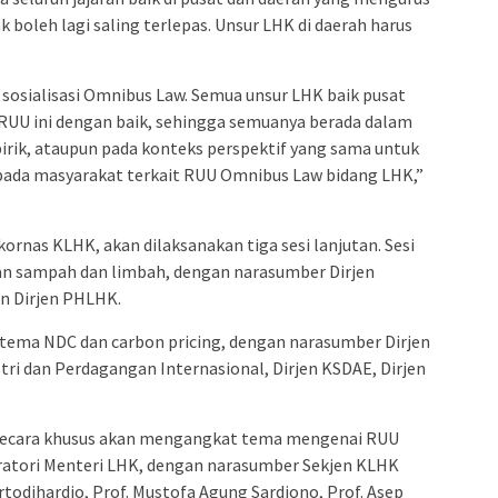
 boleh lagi saling terlepas. Unsur LHK di daerah harus
 sosialisasi Omnibus Law. Semua unsur LHK baik pusat
 RUU ini dengan baik, sehingga semuanya berada dalam
pirik, ataupun pada konteks perspektif yang sama untuk
pada masyarakat terkait RUU Omnibus Law bidang LHK,”
kornas KLHK, akan dilaksanakan tiga sesi lanjutan. Sesi
n sampah dan limbah, dengan narasumber Dirjen
an Dirjen PHLHK.
 tema NDC dan carbon pricing, dengan narasumber Dirjen
stri dan Perdagangan Internasional, Dirjen KSDAE, Dirjen
, secara khusus akan mengangkat tema mengenai RUU
atori Menteri LHK, dengan narasumber Sekjen KLHK
artodihardjo, Prof. Mustofa Agung Sardjono, Prof. Asep