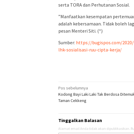
serta TORA dan Perhutanan Sosial.
”Manfaatkan kesempatan pertemuan i
adalah kebersamaan. Tidak boleh la
pesan Menteri Siti. (*)
Sumber:
https://bugispos.com/2020/
lhk-sosialisasi-ruu-cipta-kerja/
Navigasi
Pos sebelumnya
Kodong Bayi Laki Laki Tak Berdosa Ditemu
pos
Taman Cekkeng
Tinggalkan Balasan
Alamat email Anda tidak akan dipublikasikan.
Ru