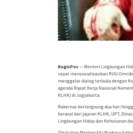
BugisPos
— Menteri Lingkungan Hidu
cepat mensosialisasikan RUU Omnibu
menggelar dialog terbuka dengan Komi
agenda Rapat Kerja Nasional Kemen
KLHK) di Jogyakarta.
Rakernas berlangsung dua hari hingga
berasal dari jajaran KLHK, UPT, Dina
Lingkungan Hidup dan Kehutanan dari
Dikatakan Menteri Siti Nurbaya bahw