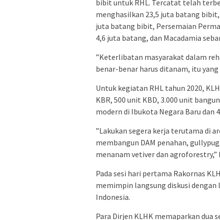
bibit untuk RHL. Tercatat telah ter
menghasilkan 23,5 juta batang bibit
juta batang bibit, Persemaian Perma
4,6 juta batang, dan Macadamia seba
”Keterlibatan masyarakat dalam rehabi
benar-benar harus ditanam, itu yang 
Untuk kegiatan RHL tahun 2020, KL
KBR, 500 unit KBD, 3.000 unit bang
modern di Ibukota Negara Baru dan 4 
”Lakukan segera kerja terutama di a
membangun DAM penahan, gullypug, 
menanam vetiver dan agroforestry,” k
Pada sesi hari pertama Rakornas KLH
memimpin langsung diskusi dengan leb
Indonesia.
Para Dirjen KLHK memaparkan dua ses