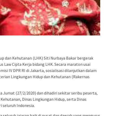
admin s
situs ju
bonus s
pakar p
prediks
p dan Kehutanan (LHK) Siti Nurbaya Bakar bergerak
s Law Cipta Kerja bidang LHK. Secara maraton usai
si IV DPR RI di Jakarta, sosialisasi dilanjutkan dalam
terian Lingkungan Hidup dan Kehutanan (Rakernas
 Jumat (27/2/2020) dan dihadiri sekitar seribu peserta,
s Kehutanan, Dinas Lingkungan Hidup, serta Dinas
 seluruh Indonesia.
a seluruh jajaran baik di pusat dan daerah yang mengurus