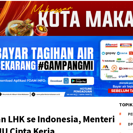
TOPIK
PE
n LHK se Indonesia, Menteri
DP
UU Cipta Kerja