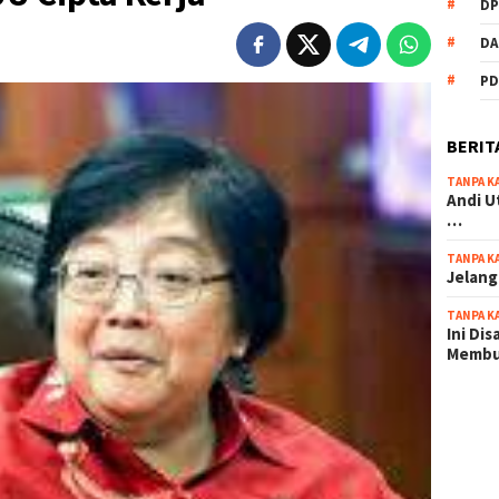
DP
DA
PD
BERIT
TANPA K
Andi U
…
TANPA K
Jelang
TANPA K
Ini Di
Memb
scatter
maxwin 
pola ru