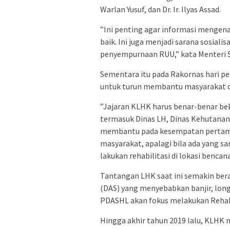
Warlan Yusuf, dan Dr. Ir. Ilyas Assad.
”Ini penting agar informasi menge
baik. Ini juga menjadi sarana sosial
penyempurnaan RUU,” kata Menteri S
Sementara itu pada Rakornas hari pe
untuk turun membantu masyarakat di
”Jajaran KLHK harus benar-benar b
termasuk Dinas LH, Dinas Kehutanan, 
membantu pada kesempatan pertama 
masyarakat, apalagi bila ada yang s
lakukan rehabilitasi di lokasi bencan
Tantangan LHK saat ini semakin bera
(DAS) yang menyebabkan banjir, longs
PDASHL akan fokus melakukan Rehabi
Hingga akhir tahun 2019 lalu, KLHK 