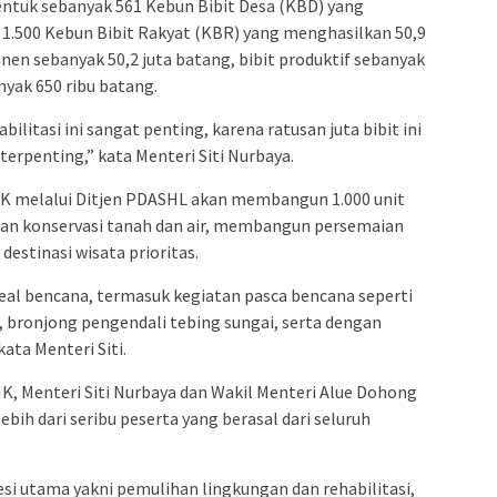
bentuk sebanyak 561 Kebun Bibit Desa (KBD) yang
, 1.500 Kebun Bibit Rakyat (KBR) yang menghasilkan 50,9
nen sebanyak 50,2 juta batang, bibit produktif sebanyak
nyak 650 ribu batang.
litasi ini sangat penting, karena ratusan juta bibit ini
terpenting,” kata Menteri Siti Nurbaya.
HK melalui Ditjen PDASHL akan membangun 1.000 unit
unan konservasi tanah dan air, membangun persemaian
destinasi wisata prioritas.
real bencana, termasuk kegiatan pasca bencana seperti
bronjong pengendali tebing sungai, serta dengan
ata Menteri Siti.
K, Menteri Siti Nurbaya dan Wakil Menteri Alue Dohong
ih dari seribu peserta yang berasal dari seluruh
i utama yakni pemulihan lingkungan dan rehabilitasi,