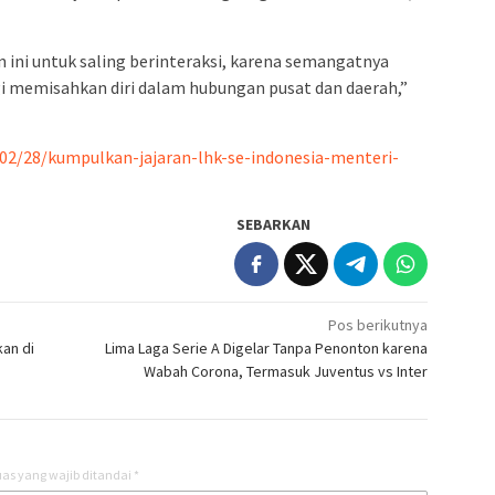
ni untuk saling berinteraksi, karena semangatnya
gi memisahkan diri dalam hubungan pusat dan daerah,”
02/28/kumpulkan-jajaran-lhk-se-indonesia-menteri-
SEBARKAN
Pos berikutnya
kan di
Lima Laga Serie A Digelar Tanpa Penonton karena
Wabah Corona, Termasuk Juventus vs Inter
as yang wajib ditandai
*