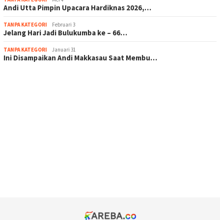
Andi Utta Pimpin Upacara Hardiknas 2026,…
TANPA KATEGORI
Februari 3
Jelang Hari Jadi Bulukumba ke – 66…
TANPA KATEGORI
Januari 31
Ini Disampaikan Andi Makkasau Saat Membu…
scatter hitam mahjong rekomendasi
maxwin slot online
pola rumus slot gacor
admin slot gacor
situs judi online
bonus scatter hitam mahjong
pakar pola gacor slot online
prediksi juara taruhan bola