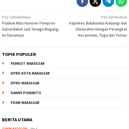
Navigasi
Pos sebelumnya
Pos berikutnya
Puluhan Ribu Honorer Pemprov
Kapolres Bulukumba Kunjungi dan
pos
Sulsel Bakal Jadi Tenaga Magang,
Silaturahmi Dengan Perangkat
Ini Alasannya
Kecamatan, Toga dan Tomas
TOPIK POPULER
PEMKOT MAKASSAR
DPRD KOTA MAKASSAR
DPRD MAKASSAR
DANNY POMANTO
PDAM MAKASSAR
BERITA UTAMA
TANPA KATEGORI
Mei 4