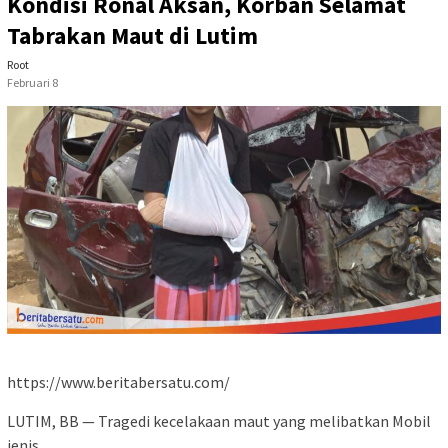
Kondisi Ronal Aksan, Korban Selamat
Tabrakan Maut di Lutim
Root
Februari 8
https://www.beritabersatu.com/
LUTIM, BB — Tragedi kecelakaan maut yang melibatkan Mobil
jenis…