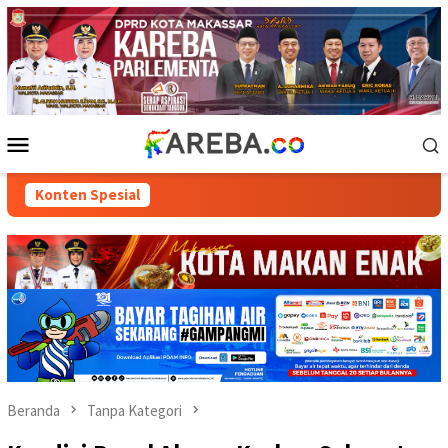
Loncat
ke
konten
Menu
Mobile
Konten Spesial
Beranda
Tanpa Kategori