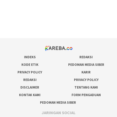
situs judi online
bonus scatter hitam mahjong
pakar pola gacor slot online
prediksi juara taruhan bola
INDEKS
REDAKSI
KODE ETIK
PEDOMAN MEDIA SIBER
PRIVACY POLICY
KARIR
REDAKSI
PRIVACY POLICY
DISCLAIMER
TENTANG KAMI
KONTAK KAMI
FORM PENGADUAN
PEDOMAN MEDIA SIBER
JARINGAN SOCIAL