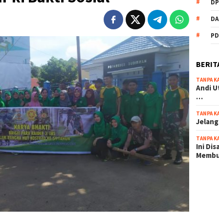
DP
DA
PD
BERIT
TANPA K
Andi U
…
TANPA K
Jelang
TANPA K
Ini Di
Memb
scatter
maxwin 
pola ru