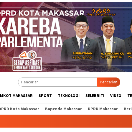
Pencarian
EMKOT MAKASSAR
SPORT
TEKNOLOGI
SELEBRITI
VIDEO
T
DPRD Kota Makassar
Bapenda Makassar
DPRD Makassar
Ber