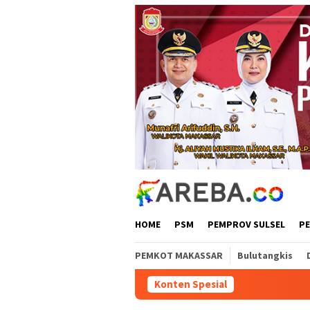
Loncat
ke
konten
HOME
PSM
PEMPROV SULSEL
P
PEMKOT MAKASSAR
Bulutangkis
Konten Spesial