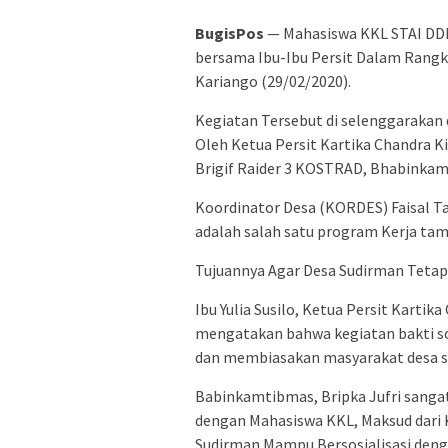
BugisPos
— Mahasiswa KKL STAI DDI 
bersama Ibu-Ibu Persit Dalam Rangk
Kariango (29/02/2020).
Kegiatan Tersebut di selenggarakan di
Oleh Ketua Persit Kartika Chandra K
Brigif Raider 3 KOSTRAD, Bhabinkam
Koordinator Desa (KORDES) Faisal T
adalah salah satu program Kerja ta
Tujuannya Agar Desa Sudirman Tetap 
Ibu Yulia Susilo, Ketua Persit Kartik
mengatakan bahwa kegiatan bakti so
dan membiasakan masyarakat desa s
Babinkamtibmas, Bripka Jufri sangat
dengan Mahasiswa KKL, Maksud dari 
Sudirman Mampu Bersosialisasi deng