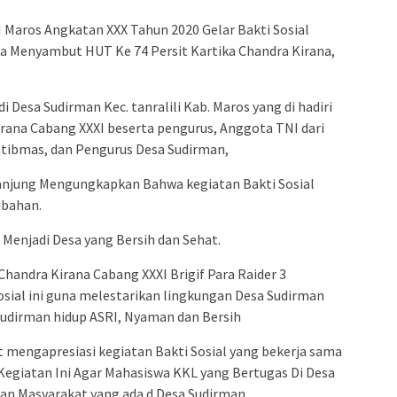
admin s
situs ju
Maros Angkatan XXX Tahun 2020 Gelar Bakti Sosial
a Menyambut HUT Ke 74 Persit Kartika Chandra Kirana,
bonus s
pakar p
prediks
 Desa Sudirman Kec. tanralili Kab. Maros yang di hadiri
irana Cabang XXXI beserta pengurus, Anggota TNI dari
tibmas, dan Pengurus Desa Sudirman,
anjung Mengungkapkan Bahwa kegiatan Bakti Sosial
mbahan.
Menjadi Desa yang Bersih dan Sehat.
a Chandra Kirana Cabang XXXI Brigif Para Raider 3
sial ini guna melestarikan lingkungan Desa Sudirman
udirman hidup ASRI, Nyaman dan Bersih
 mengapresiasi kegiatan Bakti Sosial yang bekerja sama
Kegiatan Ini Agar Mahasiswa KKL yang Bertugas Di Desa
an Masyarakat yang ada d Desa Sudirman.