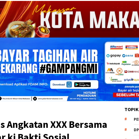
TOPIK
PE
os Angkatan XXX Bersama
DP
r ki Bakti Sosial