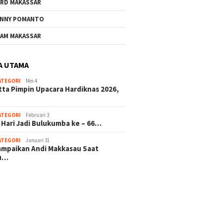
RD MAKASSAR
NNY POMANTO
AM MAKASSAR
A UTAMA
ATEGORI
Mei 4
tta Pimpin Upacara Hardiknas 2026,
ATEGORI
Februari 3
 Hari Jadi Bulukumba ke – 66…
ATEGORI
Januari 31
sampaikan Andi Makkasau Saat
u…
 hitam mahjong rekomendasi
slot online
mus slot gacor