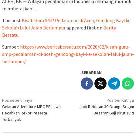
ACEH, BB — Wilayah pedalaman di Indonesia memang momok
memberatkan…
The post
Kisah Guru SMP Pedalaman di Aceh, Gendong Bayi ke
Sekolah Lalui Jalan Berlumpur
appeared first on
Berita
Bersatu
.
Sumber:
https://www.beritabersatu.com/2020/02/kisah-guru-
smp-pedalaman-di-aceh-gendong-bayi-ke-sekolah-lalui-jalan-
berlumpur/
SEBARKAN
Navigasi
Pos sebelumnya
Pos berikutnya
Gelaran Adventure MPC PP Luwu
Jadi Rebutan 30 Orang, Segini
pos
Pecahkan Rekor Peserta
Besaran Gaji Dirut TVRI
Terbanyak