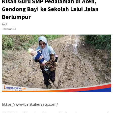
Kisah Guru SMP Pedalaman di Aceh,
Gendong Bayi ke Sekolah Lalui Jalan
Berlumpur
Root
Februari 15
https://www.beritabersatu.com/