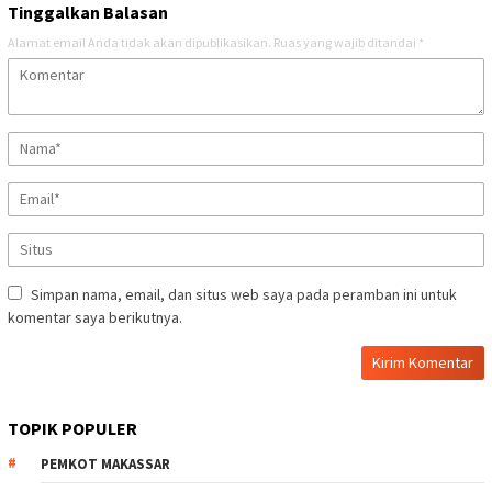
Tinggalkan Balasan
Alamat email Anda tidak akan dipublikasikan.
Ruas yang wajib ditandai
*
Simpan nama, email, dan situs web saya pada peramban ini untuk
komentar saya berikutnya.
TOPIK POPULER
PEMKOT MAKASSAR