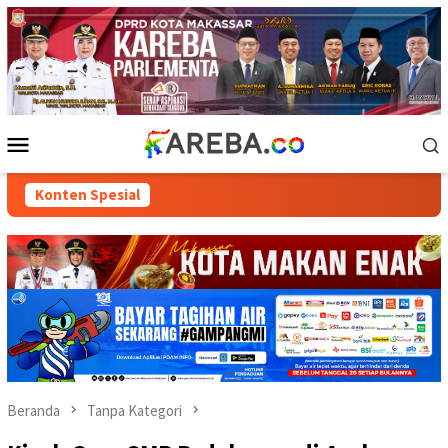
Loncat
ke
konten
Menu
Mobile
Konten Spesial
Beranda
Tanpa Kategori