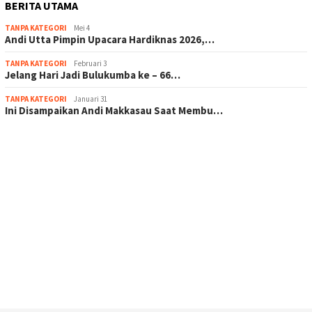
BERITA UTAMA
TANPA KATEGORI
Mei 4
Andi Utta Pimpin Upacara Hardiknas 2026,…
TANPA KATEGORI
Februari 3
Jelang Hari Jadi Bulukumba ke – 66…
TANPA KATEGORI
Januari 31
Ini Disampaikan Andi Makkasau Saat Membu…
scatter hitam mahjong rekomendasi
maxwin slot online
pola rumus slot gacor
admin slot gacor
situs judi online
bonus scatter hitam mahjong
pakar pola gacor slot online
prediksi juara taruhan bola