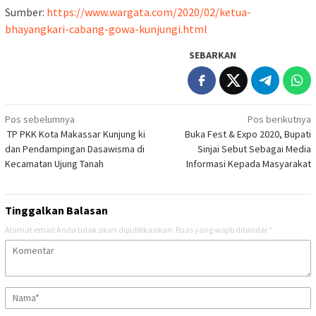
Sumber:
https://www.wargata.com/2020/02/ketua-
bhayangkari-cabang-gowa-kunjungi.html
SEBARKAN
Navigasi
Pos sebelumnya
Pos berikutnya
TP PKK Kota Makassar Kunjung ki
Buka Fest & Expo 2020, Bupati
pos
dan Pendampingan Dasawisma di
Sinjai Sebut Sebagai Media
Kecamatan Ujung Tanah
Informasi Kepada Masyarakat
Tinggalkan Balasan
Alamat email Anda tidak akan dipublikasikan.
Ruas yang wajib ditandai
*