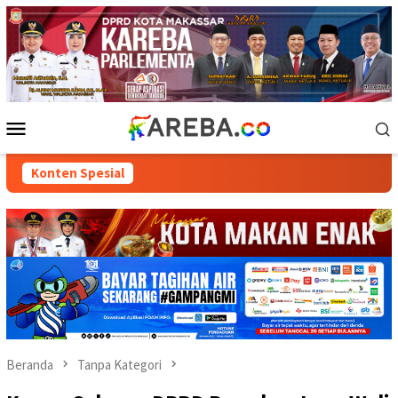
Loncat
ke
konten
Menu
Mobile
Konten Spesial
Beranda
Tanpa Kategori