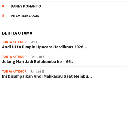
DANNY POMANTO
PDAM MAKASSAR
BERITA UTAMA
TANPA KATEGORI
Mei 4
Andi Utta Pimpin Upacara Hardiknas 2026,…
TANPA KATEGORI
Februari 3
Jelang Hari Jadi Bulukumba ke – 66…
TANPA KATEGORI
Januari 31
Ini Disampaikan Andi Makkasau Saat Membu…
scatter hitam mahjong rekomendasi
maxwin slot online
pola rumus slot gacor
admin slot gacor
situs judi online