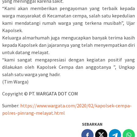
yang meninggal karena sakit.
“Kami akan memberikan pengayoman yang terbaik kepada
warga masyarakat di Kecamatan cempa, salah satu kepedulian
kami mendatangi rumah warga yang terkena musibah”, Ujar
Kapolsek.
Keluarga almarhumah juga mengucapkan banyak terima kasih
kepada Kapolsek dan jajarannya yang telah menyempatkan diri
untuk datang melayat.
“kami sangat mengapresiasi dengan kegiatan positif yang
dilakukan oleh Kapolsek Cempa dan anggotanya ”, Ungkap
salah satu warga yang hadir.
(Tim Warga)
Copyright ©
PT. WARGATA DOT COM
Sumber:
https://www.wargata.com/2020/02/kapolsek-cempa-
polres-pinrang-melayat.html
SEBARKAN