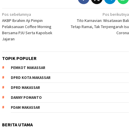
Navigasi
Pos sebelumnya
Pos berikutnya
AKBP Ibrahim Aji Pimpin
Tito Karnavian: Wisatawan Bali
pos
Pelaksanaan Coffee Morning
Tetap Ramai, Tak Terpengaruh Isu
Bersama PJU Serta Kapolsek
Corona
Jajaran
TOPIK POPULER
PEMKOT MAKASSAR
DPRD KOTA MAKASSAR
DPRD MAKASSAR
DANNY POMANTO
PDAM MAKASSAR
BERITA UTAMA