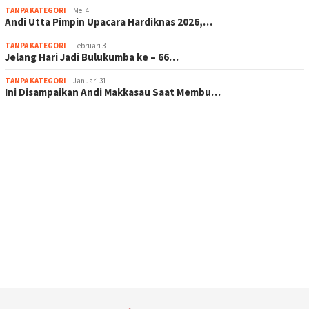
TANPA KATEGORI
Mei 4
Andi Utta Pimpin Upacara Hardiknas 2026,…
TANPA KATEGORI
Februari 3
Jelang Hari Jadi Bulukumba ke – 66…
TANPA KATEGORI
Januari 31
Ini Disampaikan Andi Makkasau Saat Membu…
scatter hitam mahjong rekomendasi
maxwin slot online
pola rumus slot gacor
admin slot gacor
situs judi online
bonus scatter hitam mahjong
pakar pola gacor slot online
prediksi juara taruhan bola