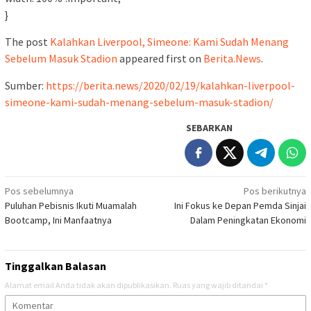
}
The post
Kalahkan Liverpool, Simeone: Kami Sudah Menang
Sebelum Masuk Stadion
appeared first on
Berita.News
.
Sumber:
https://berita.news/2020/02/19/kalahkan-liverpool-
simeone-kami-sudah-menang-sebelum-masuk-stadion/
SEBARKAN
Navigasi
Pos sebelumnya
Pos berikutnya
Puluhan Pebisnis Ikuti Muamalah
Ini Fokus ke Depan Pemda Sinjai
pos
Bootcamp, Ini Manfaatnya
Dalam Peningkatan Ekonomi
Tinggalkan Balasan
Alamat email Anda tidak akan dipublikasikan.
Ruas yang wajib ditandai
*