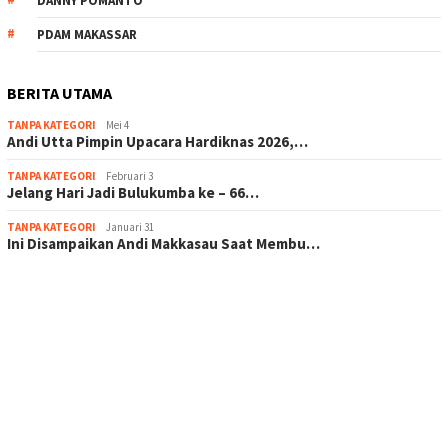
DANNY POMANTO
PDAM MAKASSAR
BERITA UTAMA
TANPA KATEGORI
Mei 4
Andi Utta Pimpin Upacara Hardiknas 2026,…
TANPA KATEGORI
Februari 3
Jelang Hari Jadi Bulukumba ke – 66…
TANPA KATEGORI
Januari 31
Ini Disampaikan Andi Makkasau Saat Membu…
scatter hitam mahjong rekomendasi
maxwin slot online
pola rumus slot gacor
admin slot gacor
situs judi online
bonus scatter hitam mahjong