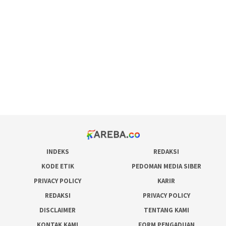
maxwin slot online
pola rumus slot gacor
admin slot gacor
situs judi online
bonus scatter hitam mahjong
pakar pola gacor slot online
prediksi juara taruhan bola
INDEKS
REDAKSI
KODE ETIK
PEDOMAN MEDIA SIBER
PRIVACY POLICY
KARIR
REDAKSI
PRIVACY POLICY
DISCLAIMER
TENTANG KAMI
KONTAK KAMI
FORM PENGADUAN