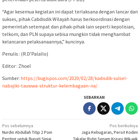
“Agar kesemua kegiatan ini dapat terlaksana dengan lancar dan
sukses, pihak Cabdisdik Wilayah harus berkoordinasi dengan
pemerintah setempat dan pihak-pihak lain seperti kepolisian,
telkom, dan PLN supaya sebisa mungkin tidak menghambat
kelancaran pelaksanaannya,” kuncinya.
Penulis : (R.D’Palallo)
Editor : Zhoel
Sumber:
https://bugispos.com/2020/02/28/kadisdik-sulsel-
nabajiki-tauwwa-struktur-kelembagaan-na/
SEBARKAN
Navigasi
Pos sebelumnya
Pos berikutnya
Nurdin Abdullah Titip 2 Poin
Jaga Kebugaran, Persit Kodim
pos
Penting untuk Bupati Sinjai
Takalar Rutin Senam Kreasi Wik-wik