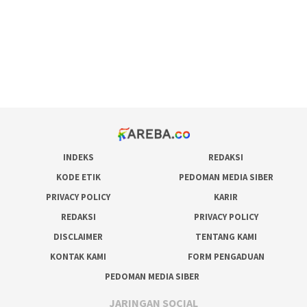
admin slot gacor
situs judi online
bonus scatter hitam mahjong
pakar pola gacor slot online
prediksi juara taruhan bola
INDEKS
REDAKSI
KODE ETIK
PEDOMAN MEDIA SIBER
PRIVACY POLICY
KARIR
REDAKSI
PRIVACY POLICY
DISCLAIMER
TENTANG KAMI
KONTAK KAMI
FORM PENGADUAN
PEDOMAN MEDIA SIBER
JARINGAN SOCIAL