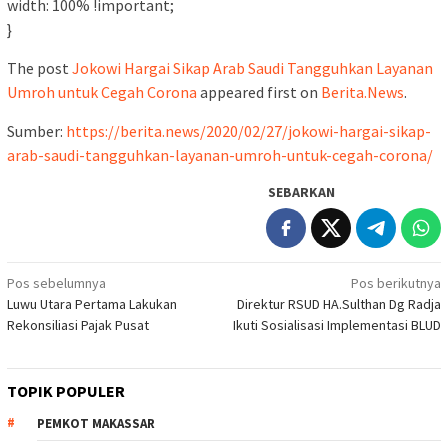
width: 100% !important;
}
The post
Jokowi Hargai Sikap Arab Saudi Tangguhkan Layanan
Umroh untuk Cegah Corona
appeared first on
Berita.News
.
Sumber:
https://berita.news/2020/02/27/jokowi-hargai-sikap-
arab-saudi-tangguhkan-layanan-umroh-untuk-cegah-corona/
SEBARKAN
Navigasi
Pos sebelumnya
Pos berikutnya
Luwu Utara Pertama Lakukan
Direktur RSUD HA.Sulthan Dg Radja
pos
Rekonsiliasi Pajak Pusat
Ikuti Sosialisasi Implementasi BLUD
TOPIK POPULER
PEMKOT MAKASSAR