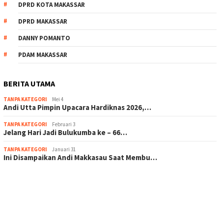
DPRD KOTA MAKASSAR
DPRD MAKASSAR
DANNY POMANTO
PDAM MAKASSAR
BERITA UTAMA
TANPA KATEGORI
Mei 4
Andi Utta Pimpin Upacara Hardiknas 2026,…
TANPA KATEGORI
Februari 3
Jelang Hari Jadi Bulukumba ke – 66…
TANPA KATEGORI
Januari 31
Ini Disampaikan Andi Makkasau Saat Membu…
scatter hitam mahjong rekomendasi
maxwin slot online
pola rumus slot gacor