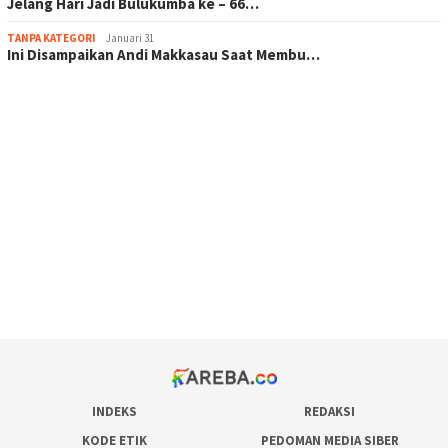
Jelang Hari Jadi Bulukumba ke – 66…
TANPA KATEGORI
Januari 31
Ini Disampaikan Andi Makkasau Saat Membu…
scatter hitam mahjong rekomendasi
maxwin slot online
pola rumus slot gacor
admin slot gacor
situs judi online
bonus scatter hitam mahjong
pakar pola gacor slot online
prediksi juara taruhan bola
INDEKS
REDAKSI
KODE ETIK
PEDOMAN MEDIA SIBER