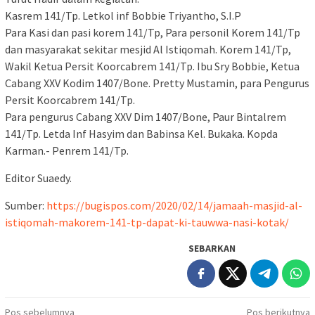
Kasrem 141/Tp. Letkol inf Bobbie Triyantho, S.I.P
Para Kasi dan pasi korem 141/Tp, Para personil Korem 141/Tp
dan masyarakat sekitar mesjid Al Istiqomah. Korem 141/Tp,
Wakil Ketua Persit Koorcabrem 141/Tp. Ibu Sry Bobbie, Ketua
Cabang XXV Kodim 1407/Bone. Pretty Mustamin, para Pengurus
Persit Koorcabrem 141/Tp.
Para pengurus Cabang XXV Dim 1407/Bone, Paur Bintalrem
141/Tp. Letda Inf Hasyim dan Babinsa Kel. Bukaka. Kopda
Karman.- Penrem 141/Tp.
Editor Suaedy.
Sumber:
https://bugispos.com/2020/02/14/jamaah-masjid-al-
istiqomah-makorem-141-tp-dapat-ki-tauwwa-nasi-kotak/
SEBARKAN
Navigasi
Pos sebelumnya
Pos berikutnya