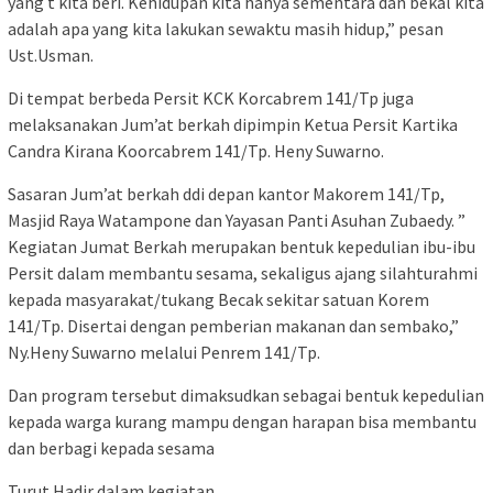
yang t kita beri. Kehidupan kita hanya sementara dan bekal kita
adalah apa yang kita lakukan sewaktu masih hidup,” pesan
Ust.Usman.
Di tempat berbeda Persit KCK Korcabrem 141/Tp juga
melaksanakan Jum’at berkah dipimpin Ketua Persit Kartika
Candra Kirana Koorcabrem 141/Tp. Heny Suwarno.
Sasaran Jum’at berkah ddi depan kantor Makorem 141/Tp,
Masjid Raya Watampone dan Yayasan Panti Asuhan Zubaedy. ”
Kegiatan Jumat Berkah merupakan bentuk kepedulian ibu-ibu
Persit dalam membantu sesama, sekaligus ajang silahturahmi
kepada masyarakat/tukang Becak sekitar satuan Korem
141/Tp. Disertai dengan pemberian makanan dan sembako,”
Ny.Heny Suwarno melalui Penrem 141/Tp.
Dan program tersebut dimaksudkan sebagai bentuk kepedulian
kepada warga kurang mampu dengan harapan bisa membantu
dan berbagi kepada sesama
Turut Hadir dalam kegiatan.