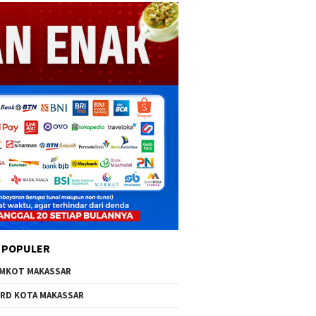
 POPULER
MKOT MAKASSAR
RD KOTA MAKASSAR