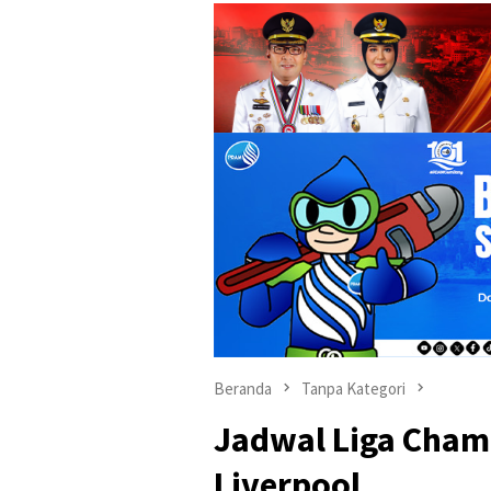
Beranda
Tanpa Kategori
Jadwal Liga Champ
Liverpool