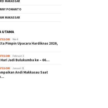
RD MAKASSAR
NNY POMANTO
AM MAKASSAR
A UTAMA
ATEGORI
Mei 4
tta Pimpin Upacara Hardiknas 2026,
ATEGORI
Februari 3
 Hari Jadi Bulukumba ke – 66…
ATEGORI
Januari 31
sampaikan Andi Makkasau Saat
u…
 hitam mahjong rekomendasi
slot online
mus slot gacor