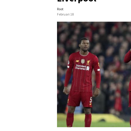
Root
Februari 18