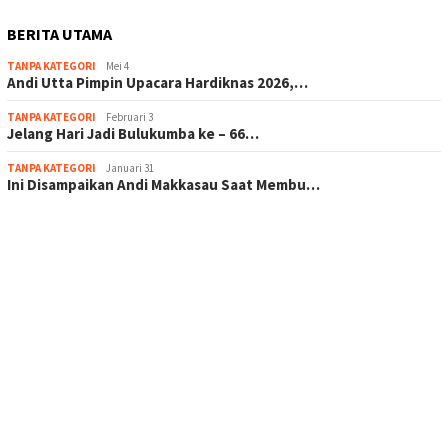
BERITA UTAMA
TANPA KATEGORI
Mei 4
Andi Utta Pimpin Upacara Hardiknas 2026,…
TANPA KATEGORI
Februari 3
Jelang Hari Jadi Bulukumba ke – 66…
TANPA KATEGORI
Januari 31
Ini Disampaikan Andi Makkasau Saat Membu…
scatter hitam mahjong rekomendasi
maxwin slot online
pola rumus slot gacor
admin slot gacor
situs judi online
bonus scatter hitam mahjong
pakar pola gacor slot online
prediksi juara taruhan bola