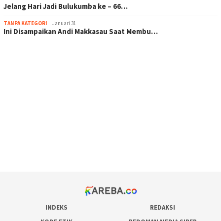
Jelang Hari Jadi Bulukumba ke – 66…
TANPA KATEGORI
Januari 31
Ini Disampaikan Andi Makkasau Saat Membu…
scatter hitam mahjong rekomendasi
maxwin slot online
pola rumus slot gacor
admin slot gacor
situs judi online
bonus scatter hitam mahjong
pakar pola gacor slot online
prediksi juara taruhan bola
INDEKS
REDAKSI